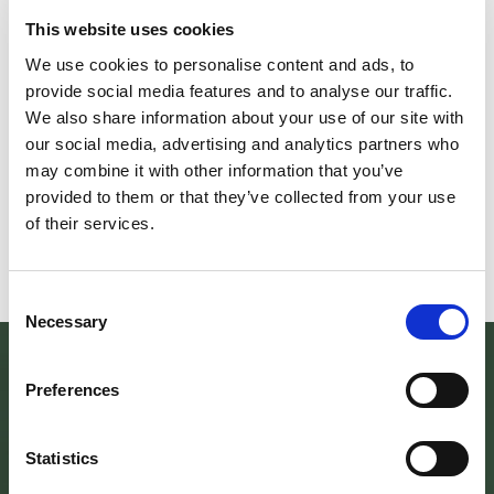
This website uses cookies
We use cookies to personalise content and ads, to
Il futuro della memoria
Monte Pen
provide social media features and to analyse our traffic.
We also share information about your use of our site with
UN FESTIVAL DIFFUSOper
Dall’11 al 19 agosto
our social media, advertising and analytics partners who
scoprire/coltivare/lo spirito/della
percorre solo acc
may combine it with other information that you’ve
vallePASSI NEL BUIO: NELLA "VALLE
Guide Consigliate 
provided to them or that they’ve collected from your use
DELLE LUCCIOLE" 13
Penna di
of their services.
Leggi tutto
Leggi
Consent
Necessary
Selection
Preferences
Statistics