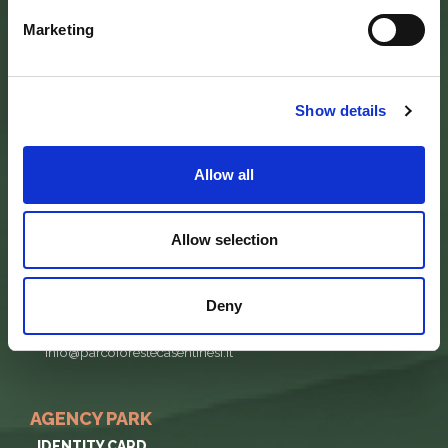
Marketing
SEDE DELL’ENTE PARCO
Show details
Palazzo Vigiani
via Guido Brocchi, 7
52015 Pratovecchio - AR
tel.
0575 50301
Allow all
SEDE DELLA COMUNITA’ DEL PARCO
Allow selection
Palazzo Nefetti
Via P. Nefetti, 3
47018 Santa Sofia - FC
Deny
tel.
0543 971375
info@parcoforestecasentinesi.it
AGENCY PARK
IDENTITY CARD