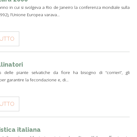
anno in cui si svolgeva a Rio de Janeiro la conferenza mondiale sulla
1992), l’Unione Europea varava...
TUTTO
linatori
 delle piante selvatiche da fiore ha bisogno di “corrieri”, gli
 per garantire la fecondazione e, di...
TUTTO
stica italiana