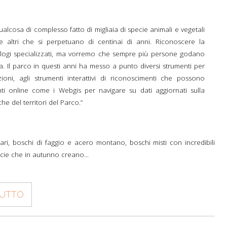
TH
A PARK FOR YOU
 PRODUCTS
PATHS AND ROUTES OF
WOLF HOWLING
PILGRIMAGE
A SCHOOL IN THE PARK
ualcosa di complesso fatto di migliaia di specie animali e vegetali
 AND CULTURE
DEER CENSUS
 altri che si perpetuano di centinai di anni. Riconoscere la
GUIDED WALKS
TO THE PLANETARIUM BY TRAIN
HISTORY AND CULTURE
SUSTAINABLE TOURISM
iologi specializzati, ma vorremo che sempre più persone godano
RULES FOR SAFE HIKING
A PATH FOR HEALTH
THE PEOPLES OF THE PARK
a. Il parco in questi anni ha messo a punto diversi strumenti per
OLTRETERRA
zioni, agli strumenti interattivi di riconoscimenti che possono
RULES FOT SAFE PATH
CENTRE FOR EDUCATION OF
PIETRO ZANGHERI
ti online come i Webgis per navigare su dati aggiornati sulla
SUSTAINABILITY
he del territori del Parco.”
OTHER INITIATIVES
ari, boschi di faggio e acero montano, boschi misti con incredibili
ecie che in autunno creano...
TUTTO