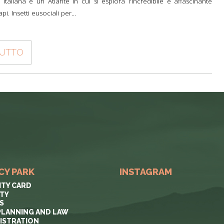
a italiana è un Atlante in cui si esplora l'incredibile e affascinante
i. Insetti eusociali per...
TUTTO
CY PARK
INSTAGRAM
ITY CARD
ITY
S
PLANNING AND LAW
ISTRATION