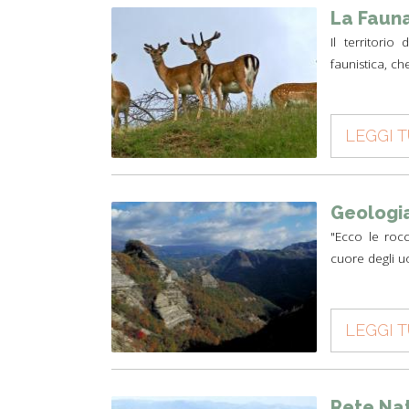
La Faun
Il territori
faunistica, c
LEGGI 
Geologi
"Ecco le rocc
cuore degli u
LEGGI 
Rete Na