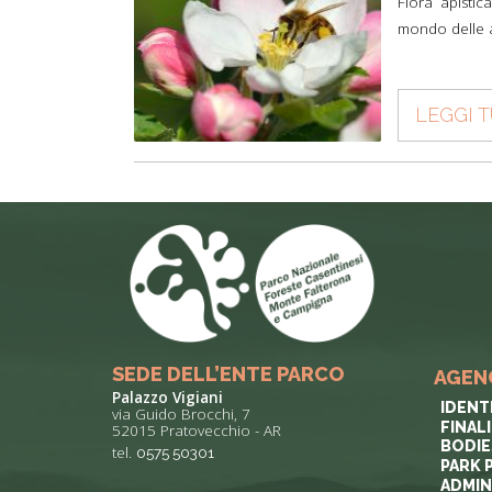
Flora apistic
mondo delle ap
LEGGI 
SEDE DELL’ENTE PARCO
AGEN
Palazzo Vigiani
IDENT
via Guido Brocchi, 7
FINAL
52015 Pratovecchio - AR
BODIE
tel.
0575 50301
PARK 
ADMIN