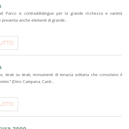
a
o del Parco si contraddistingue per la grande ricchezza e varietà
he presenta anche elementi di grande...
TUTTO
a
e, strati su strati, monumenti di tenacia solitaria che consolano il
omini." (Dino Campana, Canti...
TUTTO
tura 2000