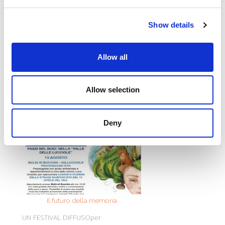
Show details
Allow all
NEWS
Allow selection
Deny
Il futuro della memoria
Monte Pen
UN FESTIVAL DIFFUSOper
Dall’11 al 19 agosto