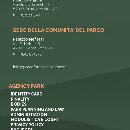
Palazzo Vigiani
via Guido Brocchi, 7
52015 Pratovecchio - AR
tel.
0575 50301
SEDE DELLA COMUNITA’ DEL PARCO
Palazzo Nefetti
Via P. Nefetti, 3
47018 Santa Sofia - FC
tel.
0543 971375
info@parcoforestecasentinesi.it
AGENCY PARK
IDENTITY CARD
FINALITY
BODIES
PARK PLANNING AND LAW
ADMINISTRATION
MODULISTICA E LOGHI
PRIVACY POLICY
PROJECTS