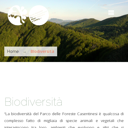
Skip to main content
Sea
t
s
You are here
→
BIodiversità
Home
Biodiversità
“La biodiversità del Parco delle Foreste Casentinesi è qualcosa di
complesso fatto di migliaia di specie animali e vegetali che
interagiscono tra loro, ambienti che evolvono e altri che si