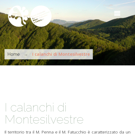
Skip to main content
Sea
t
s
You are here
→
I calanchi di Montesilvestre
Home
I calanchi di
Montesilvestre
Il territorio tra il M. Penna e il M. Fatucchio è caratterizzato da un