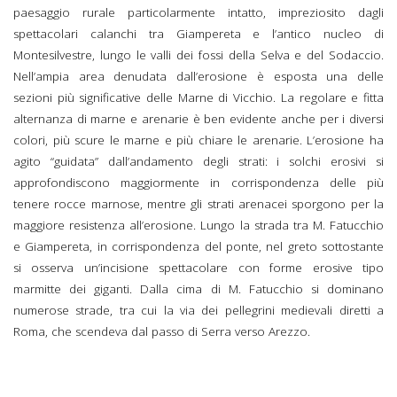
paesaggio rurale particolarmente intatto, impreziosito dagli
spettacolari calanchi tra Giampereta e l’antico nucleo di
Montesilvestre, lungo le valli dei fossi della Selva e del Sodaccio.
Nell’ampia area denudata dall’erosione è esposta una delle
sezioni più significative delle Marne di Vicchio. La regolare e fitta
alternanza di marne e arenarie è ben evidente anche per i diversi
colori, più scure le marne e più chiare le arenarie. L’erosione ha
agito “guidata” dall’andamento degli strati: i solchi erosivi si
approfondiscono maggiormente in corrispondenza delle più
tenere rocce marnose, mentre gli strati arenacei sporgono per la
maggiore resistenza all’erosione. Lungo la strada tra M. Fatucchio
e Giampereta, in corrispondenza del ponte, nel greto sottostante
si osserva un’incisione spettacolare con forme erosive tipo
marmitte dei giganti. Dalla cima di M. Fatucchio si dominano
numerose strade, tra cui la via dei pellegrini medievali diretti a
Roma, che scendeva dal passo di Serra verso Arezzo.