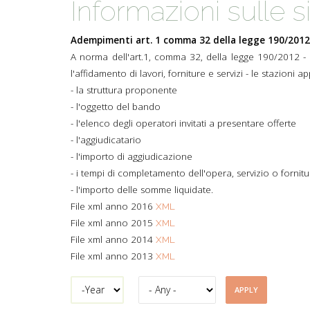
Informazioni sulle 
TYPICAL
Adempimenti art. 1 comma 32 della legge 190/2012
HISTORY
A norma dell'art.1, comma 32, della legge 190/2012 - 
l'affidamento di lavori, forniture e servizi - le stazioni a
- la struttura proponente
- l'oggetto del bando
- l'elenco degli operatori invitati a presentare offerte
- l'aggiudicatario
- l'importo di aggiudicazione
- i tempi di completamento dell'opera, servizio o fornitu
- l'importo delle somme liquidate.
File xml anno 2016
XML
File xml anno 2015
XML
File xml anno 2014
XML
File xml anno 2013
XML
Year