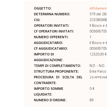
OGGETTO:
Affidamen
DETERMINA NUMERO:
579 del 28
CIG:
ZCE08586
OPERATORI INVITATI:
Il Bosco e i
CF OPERATORI INVITATI:
003695705
NUMERO OFFERENTI:
1
AGGIUDICATARIO:
Il Bosco e i
CF AGGIUDICATARIO:
003695705
IMPORTO DI
12320,00 €
AGGIUDICAZIONE:
TEMPI DI COMPLETAMENTO:
N.D. - N.D.
STRUTTURA PROPONENTE:
Ente Parco
PROCEDURA DI SCELTA DEL
23-AFFIDA
CONTRAENTE:
IMPORTO SOMME
0 €
LIQUIDATE:
NUMERO D'ORDINE:
89