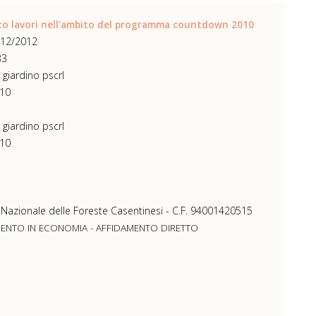
to lavori nell'ambito del programma countdown 2010
/12/2012
B3
l giardino pscrl
10
l giardino pscrl
10
 Nazionale delle Foreste Casentinesi - C.F. 94001420515
MENTO IN ECONOMIA - AFFIDAMENTO DIRETTO