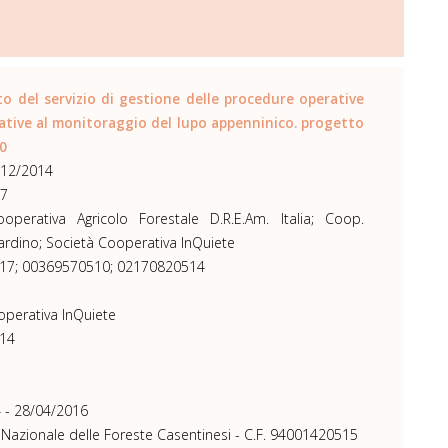
o del servizio di gestione delle procedure operative
lative al monitoraggio del lupo appenninico. progetto
.0
/12/2014
97
operativa Agricolo Forestale D.R.E.Am. Italia; Coop.
ardino; Società Cooperativa InQuiete
17; 00369570510; 02170820514
operativa InQuiete
14
 - 28/04/2016
 Nazionale delle Foreste Casentinesi - C.F. 94001420515