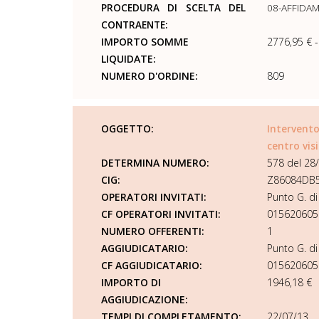
PROCEDURA DI SCELTA DEL
08-AFFIDA
CONTRAENTE:
IMPORTO SOMME
2776,95 € 
LIQUIDATE:
NUMERO D'ORDINE:
809
OGGETTO:
Intervent
centro vis
DETERMINA NUMERO:
578 del 28
CIG:
Z86084DB
OPERATORI INVITATI:
Punto G. di
CF OPERATORI INVITATI:
015620605
NUMERO OFFERENTI:
1
AGGIUDICATARIO:
Punto G. di
CF AGGIUDICATARIO:
015620605
IMPORTO DI
1946,18 €
AGGIUDICAZIONE:
TEMPI DI COMPLETAMENTO:
22/07/13