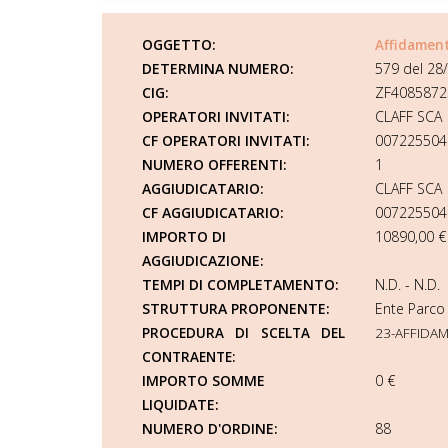
OGGETTO:
Affidamen
DETERMINA NUMERO:
579 del 28
CIG:
ZF4085872
OPERATORI INVITATI:
CLAFF SCA
CF OPERATORI INVITATI:
007225504
NUMERO OFFERENTI:
1
AGGIUDICATARIO:
CLAFF SCA
CF AGGIUDICATARIO:
007225504
IMPORTO DI
10890,00 €
AGGIUDICAZIONE:
TEMPI DI COMPLETAMENTO:
N.D. - N.D.
STRUTTURA PROPONENTE:
Ente Parco
PROCEDURA DI SCELTA DEL
23-AFFIDA
CONTRAENTE:
IMPORTO SOMME
0 €
LIQUIDATE:
NUMERO D'ORDINE:
88