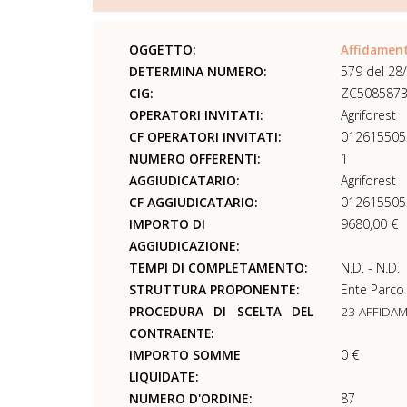
OGGETTO:
Affidamen
DETERMINA NUMERO:
579 del 28
CIG:
ZC508587
OPERATORI INVITATI:
Agriforest
CF OPERATORI INVITATI:
012615505
NUMERO OFFERENTI:
1
AGGIUDICATARIO:
Agriforest
CF AGGIUDICATARIO:
012615505
IMPORTO DI
9680,00 €
AGGIUDICAZIONE:
TEMPI DI COMPLETAMENTO:
N.D. - N.D.
STRUTTURA PROPONENTE:
Ente Parco
PROCEDURA DI SCELTA DEL
23-AFFIDA
CONTRAENTE:
IMPORTO SOMME
0 €
LIQUIDATE:
NUMERO D'ORDINE:
87