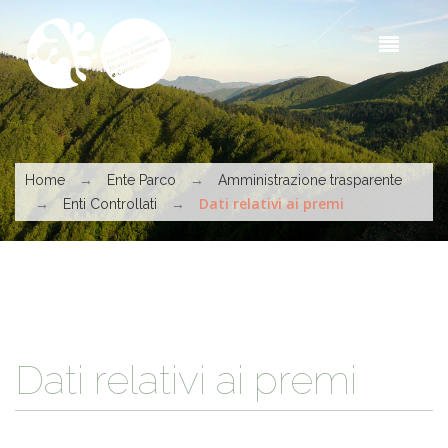
Skip to main content
Sea
t
s
You are here
→
→
Home
Ente Parco
Amministrazione trasparente
→
→
Dati relativi ai premi
Enti Controllati
Dati relativi ai premi