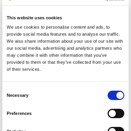
PAGAMENTI
IBAN E PAGAMENTI INFORMATICI
This website uses cookies
We use cookies to personalise content and ads, to
provide social media features and to analyse our traffic.
OPERE PUBBLICHE
We also share information about your use of our site with
PIANIFICAZIONE E GOVERNO DEL
our social media, advertising and analytics partners who
TERRITORIO
may combine it with other information that you’ve
provided to them or that they’ve collected from your use
INFORMAZIONI AMBIENTALI
of their services.
INTERVENTI STRAORDINARI E DI
EMERGENZA
Consent
PREVENZIONE DELLA CORRUZIONE
Necessary
Selection
ACCESSO CIVICO
ACCESSIBILITÀ E CATALOGO DEI DATI,
Preferences
METADATI E BANCHE DATI
DATI ULTERIORI