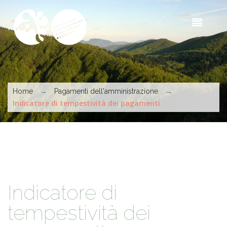
Skip to main content
Sea
t
s
You are here
→
→
Home
Pagamenti dell'amministrazione
Indicatore di tempestività dei pagamenti
Indicatore di
tempestività dei