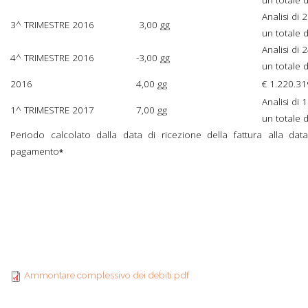
Analisi di
3^ TRIMESTRE 2016
3,00 gg
un totale 
Analisi di
4^ TRIMESTRE 2016
-3,00 gg
un totale 
2016
4,00 gg
€ 1.220.31
Analisi di
1^ TRIMESTRE 2017
7,00 gg
un totale 
Periodo calcolato dalla data di ricezione della fattura alla da
pagamento
*
Ammontare
Ammontare complessivo dei debiti.pdf
complessivo dei