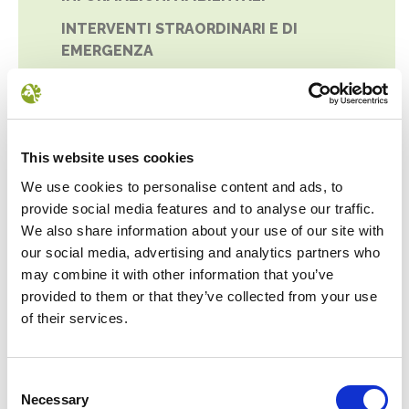
INTERVENTI STRAORDINARI E DI
EMERGENZA
PREVENZIONE DELLA CORRUZIONE
ACCESSO CIVICO
ACCESSIBILITÀ E CATALOGO DEI DATI,
This website uses cookies
METADATI E BANCHE DATI
We use cookies to personalise content and ads, to
DATI ULTERIORI
provide social media features and to analyse our traffic.
We also share information about your use of our site with
our social media, advertising and analytics partners who
may combine it with other information that you’ve
provided to them or that they’ve collected from your use
of their services.
NEWS
Consent
Necessary
Selection