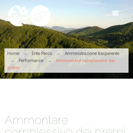
Skip to main content
Sea
t
s
You are here
→
→
Home
Ente Parco
Amministrazione trasparente
→
→
Ammontare complessivo dei
Performance
premi
Ammontare
complessivo dei premi