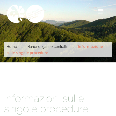
Skip to main content
Sea
t
s
You are here
→
→
Informazione
Home
Bandi di gara e contratti
sulle singole procedure
Informazioni sulle
singole procedure