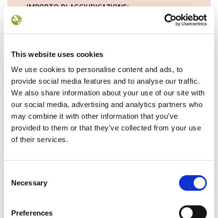
IMPORTO DI AGGIUDICAZIONE:
320,00 €
TEMPI DI COMPLETAMENTO:
31/12/2013
STRUTTURA PROPONENTE:
This website uses cookies
Ente Parco Nazionale delle Foreste Casentinesi -
We use cookies to personalise content and ads, to
C.F. 94001420515
provide social media features and to analyse our traffic.
PROCEDURA DI SCELTA DEL CONTRAENTE:
We also share information about your use of our site with
23-AFFIDAMENTO IN ECONOMIA - AFFIDAMENTO
our social media, advertising and analytics partners who
DIRETTO
may combine it with other information that you’ve
IMPORTO SOMME LIQUIDATE:
provided to them or that they’ve collected from your use
427,82 €
of their services.
NUMERO D'ORDINE:
213
Consent
Necessary
Selection
OGGETTO:
Energia elettrica Planetario Stia
Preferences
DETERMINA NUMERO: