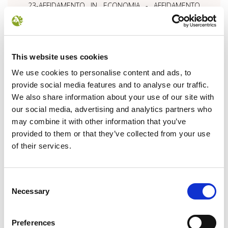
23-AFFIDAMENTO IN ECONOMIA - AFFIDAMENTO
DIRETTO
IMPORTO SOMME LIQUIDATE:
0 €
NUMERO D'ORDINE:
This website uses cookies
1104
We use cookies to personalise content and ads, to
provide social media features and to analyse our traffic.
We also share information about your use of our site with
OGGETTO:
our social media, advertising and analytics partners who
Affidamento tramite ME.P.A. della progettazione
may combine it with other information that you’ve
preliminare riferita alla realizzazione di un
provided to them or that they’ve collected from your use
percorso didattico - espositivo dedicato al lupo,
of their services.
in località Moggiona, Poppi AR
DETERMINA NUMERO:
717 del 28/12/2015
Consent
CIG:
Necessary
Selection
Z33164CF6E
OPERATORI INVITATI:
Preferences
D.R.E.AM. ITALIA