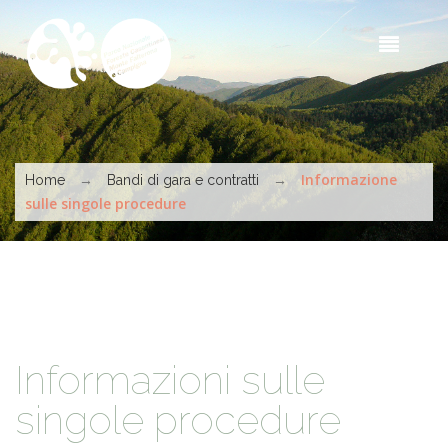
Skip to main content
Sea
t
s
You are here
→
→
Informazione
Home
Bandi di gara e contratti
sulle singole procedure
Informazioni sulle
singole procedure