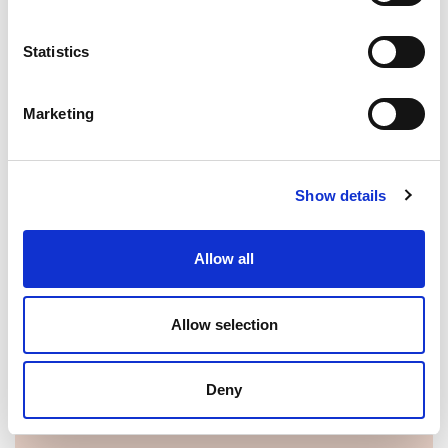
CF OPERATORI INVITATI:
00295260517
Statistics
NUMERO OFFERENTI:
1
Marketing
AGGIUDICATARIO:
D.R.E.AM. ITALIA
CF AGGIUDICATARIO:
00295260517
Show details
IMPORTO DI AGGIUDICAZIONE:
4800,00 €
Allow all
TEMPI DI COMPLETAMENTO:
28/12/2015 - 12/05/2016
STRUTTURA PROPONENTE:
Allow selection
Ente Parco Nazionale delle Foreste Casentinesi -
C.F. 94001420515
PROCEDURA DI SCELTA DEL CONTRAENTE:
Deny
17-AFFIDAMENTO DIRETTO EX ART. 5 DELLA LEGGE
N.381/91