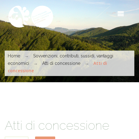
Skip to main content
Sea
t
s
You are here
→
Home
Sovvenzioni, contributi, sussidi, vantaggi
→
→
Atti di
economici
Atti di concessione
concessione
Atti di concessione