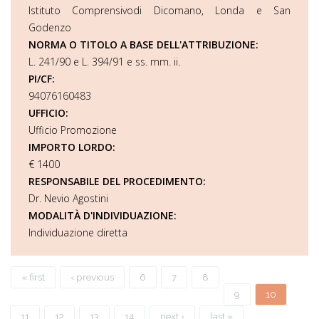
Istituto Comprensivodi Dicomano, Londa e San
Godenzo
NORMA O TITOLO A BASE DELL'ATTRIBUZIONE:
L. 241/90 e L. 394/91 e ss. mm. ii.
PI/CF:
94076160483
UFFICIO:
Ufficio Promozione
IMPORTO LORDO:
€ 1400
RESPONSABILE DEL PROCEDIMENTO:
Dr. Nevio Agostini
MODALITÀ D'INDIVIDUAZIONE:
Individuazione diretta
Pages
« first
‹ previous
6
7
8
9
10
11
12
13
14
next ›
last »