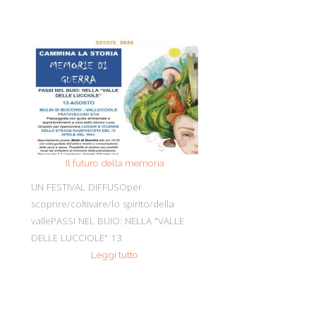
Il futuro della memoria
Monte Pen
UN FESTIVAL DIFFUSOper
Dall’11 al 19 agosto
scoprire/coltivare/lo spirito/della
percorre solo acc
vallePASSI NEL BUIO: NELLA "VALLE
Guide Consigliate 
DELLE LUCCIOLE" 13
Penna di
Leggi tutto
Leggi