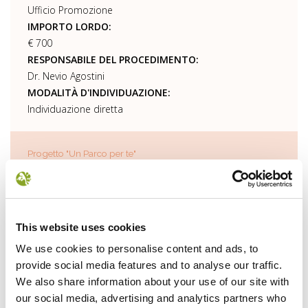
Ufficio Promozione
IMPORTO LORDO:
€ 700
RESPONSABILE DEL PROCEDIMENTO:
Dr. Nevio Agostini
MODALITÀ D'INDIVIDUAZIONE:
Individuazione diretta
Progetto "Un Parco per te"
DATA:
11/12/2014
NUMERO DETERMINA:
515
This website uses cookies
BENEFICIARIO:
We use cookies to personalise content and ads, to
Istituto Comprensivo di Poppi
provide social media features and to analyse our traffic.
NORMA O TITOLO A BASE DELL'ATTRIBUZIONE:
We also share information about your use of our site with
L. 241/90 e L. 394/91 e ss. mm. ii.
our social media, advertising and analytics partners who
PI/CF: