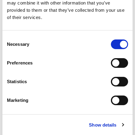
may combine it with other information that you’ve
94004060516
provided to them or that they’ve collected from your use
UFFICIO:
of their services.
Ufficio Promozione
IMPORTO LORDO:
€ 1400
Consent
RESPONSABILE DEL PROCEDIMENTO:
Necessary
Selection
Dr. Nevio Agostini
MODALITÀ D'INDIVIDUAZIONE:
Individuazione diretta
Preferences
Statistics
Progetto "Un Parco per te"
DATA:
11/12/2014
Marketing
NUMERO DETERMINA:
515
BENEFICIARIO:
Istituto Comprensivo di Bagno di Romagna
Show details
NORMA O TITOLO A BASE DELL'ATTRIBUZIONE: