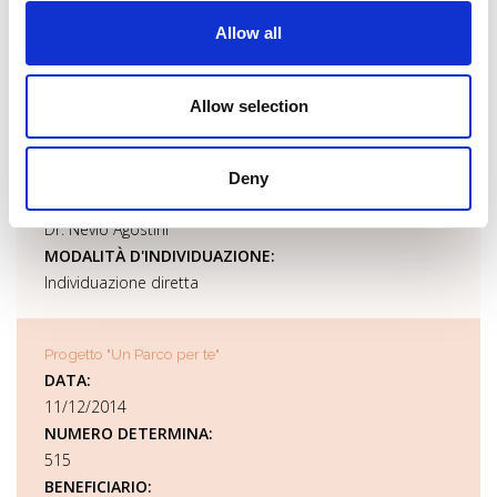
L. 241/90 e L. 394/91 e ss. mm. ii.
Allow all
PI/CF:
90041220402
UFFICIO:
Allow selection
Ufficio Promozione
IMPORTO LORDO:
€ 1400
Deny
RESPONSABILE DEL PROCEDIMENTO:
Dr. Nevio Agostini
MODALITÀ D'INDIVIDUAZIONE:
Individuazione diretta
Progetto "Un Parco per te"
DATA:
11/12/2014
NUMERO DETERMINA:
515
BENEFICIARIO: