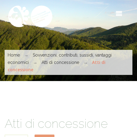
Skip to main content
Sea
t
s
You are here
→
Home
Sovvenzioni, contributi, sussidi, vantaggi
→
→
Atti di
economici
Atti di concessione
concessione
Atti di concessione