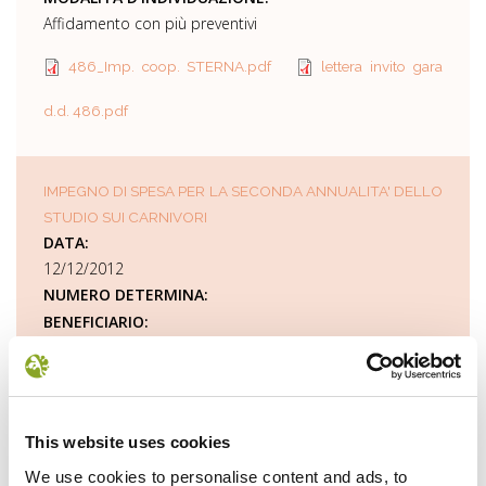
Affidamento con più preventivi
486_Imp. coop. STERNA.pdf
lettera invito gara
d.d. 486.pdf
IMPEGNO DI SPESA PER LA SECONDA ANNUALITA' DELLO
STUDIO SUI CARNIVORI
DATA:
12/12/2012
NUMERO DETERMINA:
BENEFICIARIO:
Dipartimento di Biologia Cellulare e Ambientale sezione
Biologia Animale ed Ecologia dell'Università di Perugia
NORMA O TITOLO A BASE DELL'ATTRIBUZIONE:
Determina n° 489
This website uses cookies
PI/CF:
We use cookies to personalise content and ads, to
00448820548