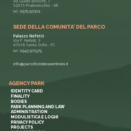
via Guido Brocchi, 7
52015 Pratovecchio - AR
tel.
0575 50301
SEDE DELLA COMUNITA’ DEL PARCO
Palazzo Nefetti
Via P. Nefetti, 3
47018 Santa Sofia - FC
tel.
0543 971375
info@parcoforestecasentinesi.it
AGENCY PARK
IDENTITY CARD
FINALITY
BODIES
PARK PLANNING AND LAW
ADMINISTRATION
MODULISTICA E LOGHI
PRIVACY POLICY
PROJECTS