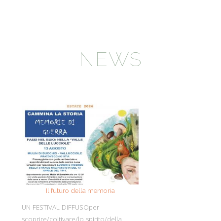
NEWS
Il futuro della memoria
Monte Pen
UN FESTIVAL DIFFUSOper
Dall’11 al 19 agosto
scoprire/coltivare/lo spirito/della
percorre solo acc