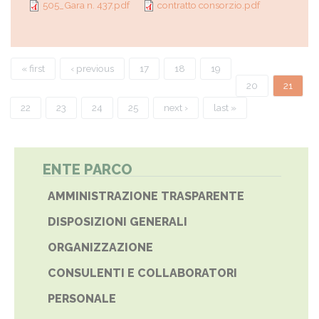
505_Gara n. 437.pdf
contratto consorzio.pdf
Pages
« first
‹ previous
17
18
19
20
21
22
23
24
25
next ›
last »
ENTE PARCO
AMMINISTRAZIONE TRASPARENTE
DISPOSIZIONI GENERALI
ORGANIZZAZIONE
CONSULENTI E COLLABORATORI
PERSONALE