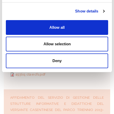
NORMA O TITOLO A BASE DELL'ATTRIBUZIONE:
Determina n° 493
Show details
PI/CF:
UFFICIO:
Allow all
Direzione
IMPORTO LORDO:
€ 24481.98
Allow selection
RESPONSABILE DEL PROCEDIMENTO:
Boscagli Giorgio
MODALITÀ D'INDIVIDUAZIONE:
Deny
Affidamento diretto / Affidamento con più preventivi
493liq. cta e cfs.pdf
AFFIDAMENTO DEL SERVIZIO DI GESTIONE DELLE
STRUTTURE INFORMATIVE E DIDATTICHE DEL
VERSANTE CASENTINESE DEL PARCO TRIENNIO 2013-