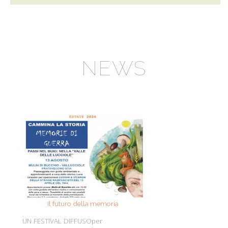
NEWS
Il futuro della memoria
Monte Pen
UN FESTIVAL DIFFUSOper
Dall’11 al 19 agosto