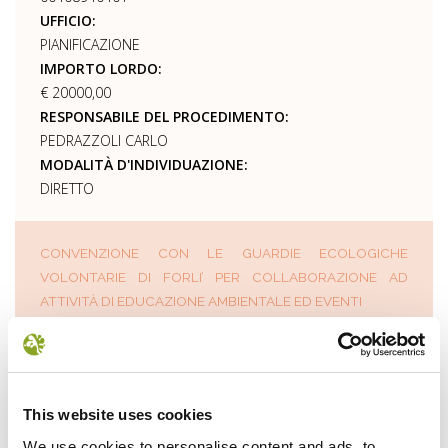
UFFICIO:
PIANIFICAZIONE
IMPORTO LORDO:
€ 20000,00
RESPONSABILE DEL PROCEDIMENTO:
PEDRAZZOLI CARLO
MODALITÀ D'INDIVIDUAZIONE:
DIRETTO
CONVENZIONE CON LE GUARDIE ECOLOGICHE
VOLONTARIE DI FORLI’ PER COLLABORAZIONE AD
ATTIVITÀ DI EDUCAZIONE AMBIENTALE ED EVENTI
DATA:
23/06/2015
NUMERO DETERMINA:
307
This website uses cookies
BENEFICIARIO:
NORMA O TITOLO A BASE DELL'ATTRIBUZIONE:
We use cookies to personalise content and ads, to