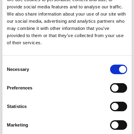
L. 241/90 e L. 394/91 e ss. mm. ii.
provide social media features and to analyse our traffic.
PI/CF:
We also share information about your use of our site with
92007080408
our social media, advertising and analytics partners who
UFFICIO:
may combine it with other information that you’ve
Promozione
provided to them or that they’ve collected from your use
IMPORTO LORDO:
of their services.
€ 2000
RESPONSABILE DEL PROCEDIMENTO:
Consent
Nevio Agostini
Necessary
Selection
MODALITÀ D'INDIVIDUAZIONE:
Diretta
Preferences
Contratto e capitolato della prestazione.pdf
Statistics
COMPARTECIPAZIONE ALLA REALIZZAZIONE DELLA
MANIFESTAZIONE TEATRO DEL FIUME 2015
Marketing
DATA: