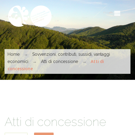
Skip to main content
Sea
t
s
You are here
→
Home
Sovvenzioni, contributi, sussidi, vantaggi
→
→
Atti di
economici
Atti di concessione
concessione
Atti di concessione