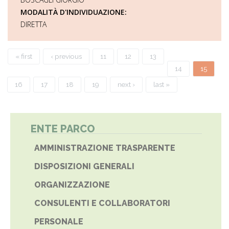
MODALITÀ D'INDIVIDUAZIONE:
DIRETTA
Pages
« first
‹ previous
11
12
13
14
15
16
17
18
19
next ›
last »
ENTE PARCO
AMMINISTRAZIONE TRASPARENTE
DISPOSIZIONI GENERALI
ORGANIZZAZIONE
CONSULENTI E COLLABORATORI
PERSONALE