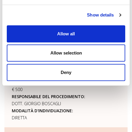
19/06/2015
NUMERO DETERMINA:
Show details
305
BENEFICIARIO:
COMUNE DI BIBBIENA
Allow all
NORMA O TITOLO A BASE DELL'ATTRIBUZIONE:
LEGGE 394/1991
Allow selection
PI/CF:
00137130514
UFFICIO:
Deny
DIREZIONE
IMPORTO LORDO:
€ 500
RESPONSABILE DEL PROCEDIMENTO:
DOTT. GIORGIO BOSCAGLI
MODALITÀ D'INDIVIDUAZIONE:
DIRETTA