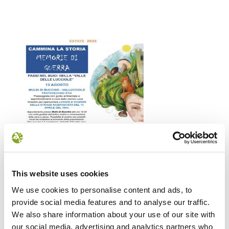
Il futuro della memoria
Monte Pen
UN FESTIVAL DIFFUSOper
Dall’11 al 19 agosto
scoprire/coltivare/lo spirito/della
percorre solo acc
vallePASSI NEL BUIO: NELLA "VALLE
Guide Consigliate 
This website uses cookies
DELLE LUCCIOLE" 13
Penna di
We use cookies to personalise content and ads, to
Leggi tutto
Leggi
provide social media features and to analyse our traffic.
We also share information about your use of our site with
our social media, advertising and analytics partners who