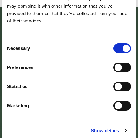
may combine it with other information that you’ve
provided to them or that they’ve collected from your use
of their services.
Consent
Necessary
Selection
Preferences
SEDE DELL’ENTE PARCO
Statistics
Palazzo Vigiani
via Guido Brocchi, 7
52015 Pratovecchio - AR
Marketing
tel.
0575 50301
SEDE DELLA COMUNITA’ DEL PARCO
Show details
Palazzo Nefetti