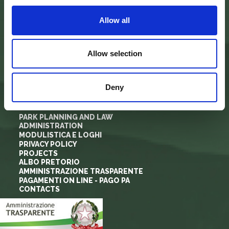
Via P. Nefetti, 3
47018 Santa Sofia - FC
tel.
0543 971375
Allow all
info@parcoforestecasentinesi.it
Allow selection
AGENCY PARK
Deny
IDENTITY CARD
FINALITY
BODIES
PARK PLANNING AND LAW
ADMINISTRATION
MODULISTICA E LOGHI
PRIVACY POLICY
PROJECTS
ALBO PRETORIO
AMMINISTRAZIONE TRASPARENTE
PAGAMENTI ON LINE - PAGO PA
CONTACTS