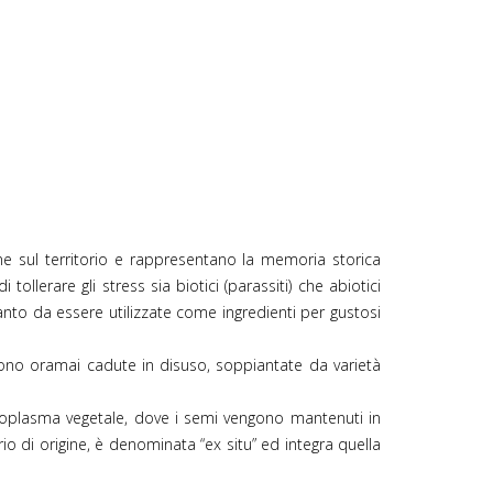
gine sul territorio e rappresentano la memoria storica
tollerare gli stress sia biotici (parassiti) che abiotici
, tanto da essere utilizzate come ingredienti per gustosi
e sono oramai cadute in disuso, soppiantate da varietà
moplasma vegetale, dove i semi vengono mantenuti in
o di origine, è denominata “ex situ” ed integra quella