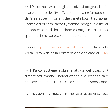
>> Il Parco ha avviato negli anni diversi progetti. Il più 
finanziamento del GAL L’Alta Romagna nell’ambito de
dell’area appenninica antiche varietà locali tradizional
I campioni di semi raccolti, tramite indagini e visite
un processo di disidratazione e congelamento grazie
queste antiche varietà vadano perse per sempre.
Scarica la
, la tabell
pubblicazione finale del progetto
Visita il sito web della Commissione dedicato al
FEAS
>> Il Parco sostiene inoltre le attività del vivaio di
dimenticati, tramite l'individuazione e la schedatura d
conservate in due frutteti-collezione e a disposizione 
Per maggiori informazioni in merito al vivaio di cerret
Mais (M. Perini) (2)