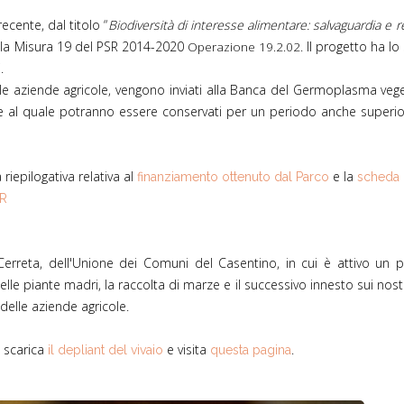
recente, dal titolo “
Biodiversità di interesse alimentare: salvaguardia e rec
lla Misura 19 del PSR 2014-2020
. Il progetto ha l
Operazione 19.2.02
i.
 alle aziende agricole, vengono inviati alla Banca del Germoplasma veg
 al quale potranno essere conservati per un periodo anche superiore
a riepilogativa relativa al
e la
finanziamento ottenuto dal Parco
scheda 
R
 Cerreta, dell'Unione dei Comuni del Casentino, in cui è attivo un pr
elle piante madri, la raccolta di marze e il successivo innesto sui nost
delle aziende agricole.
a scarica
e visita
.
il depliant del vivaio
questa pagina
.jpg