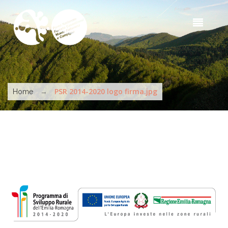
Salta al contenuto principale
Sea
t
s
Tu sei qui
→
PSR 2014-2020 logo firma.jpg
Home