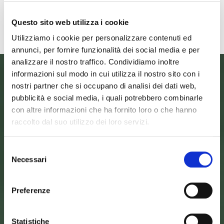
Leggi tutto
Leggi
Questo sito web utilizza i cookie
Utilizziamo i cookie per personalizzare contenuti ed
annunci, per fornire funzionalità dei social media e per
analizzare il nostro traffico. Condividiamo inoltre
informazioni sul modo in cui utilizza il nostro sito con i
nostri partner che si occupano di analisi dei dati web,
pubblicità e social media, i quali potrebbero combinarle
con altre informazioni che ha fornito loro o che hanno
raccolto dal suo utilizzo dei loro servizi.
Selezione
Necessari
del
consenso
SEDE DELL’ENTE PARCO
Preferenze
Palazzo Vigiani
via Guido Brocchi, 7
52015 Pratovecchio - AR
tel.
0575 50301
Statistiche