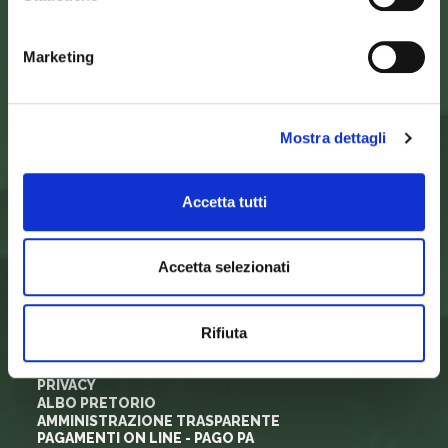
SEDE DELLA COMUNITA’ DEL PARCO
Marketing
Palazzo Nefetti
Via P. Nefetti, 3
47018 Santa Sofia - FC
tel.
0543 971375
Mostra dettagli
info@parcoforestecasentinesi.it
Accetta tutti
ENTE PARCO
CARTA D'IDENTITÀ
Accetta selezionati
FINALITÀ
ORGANI ISTITUZIONALI
ARTICOLAZIONI DEGLI UFFICI
Rifiuta
REGOLAMENTI E NORMATIVA
SORVEGLIANZA
MODULISTICA E LOGHI
PRIVACY
ALBO PRETORIO
AMMINISTRAZIONE TRASPARENTE
PAGAMENTI ON LINE - PAGO PA