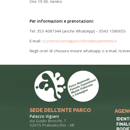
Ore 19.30: rientro
Per informazioni e prenotazioni:
Tel: 353 4087344 (anche WhatsApp) – 0543 1580655
E-mail:
cv.premilcuore@parcoforestecasentinesi.it
Negli orari di chiusura inviare whatsapp o e-mail, riceve
SEDE DELL’ENTE PARCO
AGEN
Palazzo Vigiani
IDENT
via Guido Brocchi, 7
FINAL
52015 Pratovecchio - AR
BODIE