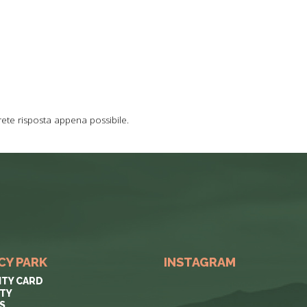
rete risposta appena possibile.
CY PARK
INSTAGRAM
ITY CARD
ITY
S