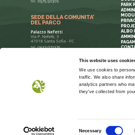
tel.
0575 50301
PARK 
ADMIN
MODUL
SEDE DELLA COMUNITA’
PRIVA
DEL PARCO
PROJ
ALBO 
Palazzo Nefetti
Via P. Nefetti, 3
AMMIN
47018 Santa Sofia - FC
PAGAM
tel.
0543 971375
CONT
This website uses cookie
info@parcoforestecasentinesi.it
We use cookies to personal
traffic. We also share info
analytics partners who may
they’ve collected from your
COOKIE POLICY
PRIVACY
COP
Consent
Necessary
Selection