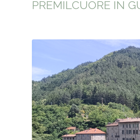
PREMILCUORE IN GUID
TYPICAL
HISTORY