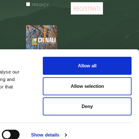
PRIVACY
REGISTER
Allow all
alyse our
ing and
Allow selection
r that
Deny
web agency
Integra Solutions
Show details