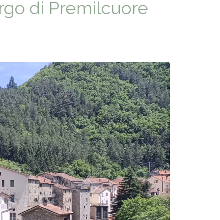
rgo di Premilcuore
E PHONE