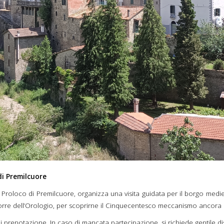
di Premilcuore
a Proloco di Premilcuore, organizza una visita guidata per il borgo medie
la Torre dell’Orologio, per scoprirne il Cinquecentesco meccanismo ancora 
 prenotazione. In caso di mancata partecipazione, si richiede gentile di