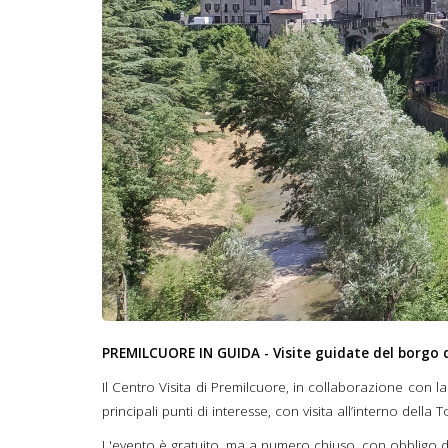
PREMILCUORE IN GUIDA - Visite guidate del borgo 
Il Centro Visita di Premilcuore, in collaborazione con l
principali punti di interesse, con visita all’interno del
L'evento è gratuito, ma a numero chiuso, con obbligo di