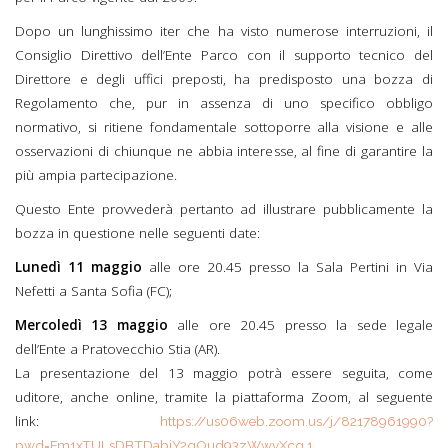
Dopo un lunghissimo iter che ha visto numerose interruzioni, il
Consiglio Direttivo dell’Ente Parco con il supporto tecnico del
Direttore e degli uffici preposti, ha predisposto una bozza di
Regolamento che, pur in assenza di uno specifico obbligo
normativo, si ritiene fondamentale sottoporre alla visione e alle
osservazioni di chiunque ne abbia interesse, al fine di garantire la
più ampia partecipazione.
Questo Ente provvederà pertanto ad illustrare pubblicamente la
bozza in questione nelle seguenti date:
Lunedì 11 maggio
alle ore 20.45 presso la Sala Pertini in Via
Nefetti a Santa Sofia (FC);
Mercoledì 13 maggio
alle ore 20.45 presso la sede legale
dell’Ente a Pratovecchio Stia (AR).
La presentazione del 13 maggio potrà essere seguita, come
uditore, anche online, tramite la piattaforma Zoom, al seguente
link:
https://us06web.zoom.us/j/82178961990?
pwd=Fm1xTULsDBTDabjY2gOud93zWwvXcg.1