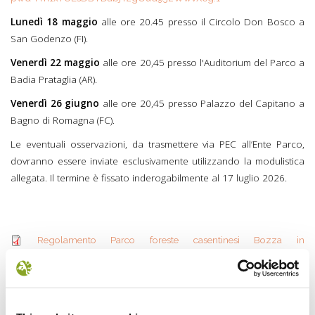
Lunedì 18 maggio
alle ore 20.45 presso il Circolo Don Bosco a
San Godenzo (FI).
Venerdì 22 maggio
alle ore 20,45 presso l'Auditorium del Parco a
Badia Prataglia (AR).
Venerdì 26 giugno
alle ore 20,45 presso Palazzo del Capitano a
Bagno di Romagna (FC).
Le eventuali osservazioni, da trasmettere via PEC all’Ente Parco,
dovranno essere inviate esclusivamente utilizzando la modulistica
allegata. Il termine è fissato inderogabilmente al 17 luglio 2026.
Regolamento Parco
Regolamento Parco foreste casentinesi Bozza in
foreste casentinesi
osservazione.pdf
Bozza in
scheda osservazioni al
scheda osservazioni al regolamento PNFC.docx