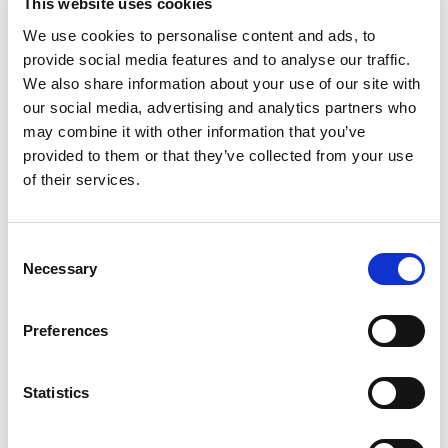
osservazione.pdf
This website uses cookies
regolamento
We use cookies to personalise content and ads, to
PNFC.docx
provide social media features and to analyse our traffic.
Foto di Andrea Bonavita.
We also share information about your use of our site with
our social media, advertising and analytics partners who
may combine it with other information that you’ve
provided to them or that they’ve collected from your use
of their services.
NEWS
Consent
Necessary
Selection
Preferences
Statistics