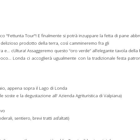
co "Fettunta Tour"! E finalmente si potrà inzuppare la fetta di pane abbru
delizioso prodotto della terra, così cammineremo fra gli
ura e… cUltura! Assaggeremo questo “oro verde” all’elegante tavola della
co… Londa ci accoglierà ugualmente con la tradizionale festa patronal
aio, appena sopra il Lago di Londa
le soste e la degustazione all' Azienda Agrituristica di Valpiana)
ovo
rali, sentiero, brevi tratti asfaltati)