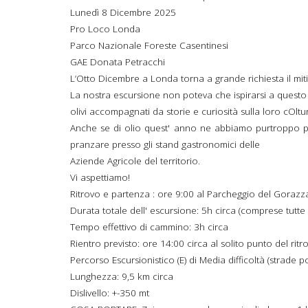
Lunedì 8 Dicembre 2025
Pro Loco Londa
Parco Nazionale Foreste Casentinesi
GAE Donata Petracchi
L’Otto Dicembre a Londa torna a grande richiesta il miti
La nostra escursione non poteva che ispirarsi a questo 
olivi accompagnati da storie e curiosità sulla loro cOlt
Anche se di olio quest' anno ne abbiamo purtroppo po
pranzare presso gli stand gastronomici delle
Aziende Agricole del territorio.
Vi aspettiamo!
Ritrovo e partenza : ore 9:00 al Parcheggio del Gorazz
Durata totale dell' escursione: 5h circa (comprese tutte 
Tempo effettivo di cammino: 3h circa
Rientro previsto: ore 14:00 circa al solito punto del ritr
Percorso Escursionistico (E) di Media difficoltà (strade pode
Lunghezza: 9,5 km circa
Dislivello: +-350 mt