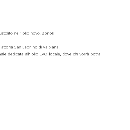
stolito nell' olio novo. Bono!!
 Fattoria San Leonino di Valpiana.
e dedicata all' olio EVO locale, dove chi vorrà potrà