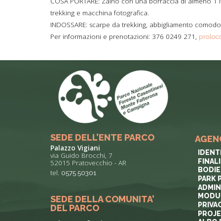
COSA PORTARE: Zaino con una borraccia di almeno 1 lt 
trekking e macchina fotografica.
INDOSSARE: scarpe da trekking, abbigliamento comodo a
Per informazioni e prenotazioni: 376 0249 271,
proloc
SEDE DELL’ENTE PARCO
AGEN
Palazzo Vigiani
IDENT
via Guido Brocchi, 7
FINAL
52015 Pratovecchio - AR
BODIE
tel.
0575 50301
PARK 
ADMIN
MODUL
SEDE DELLA COMUNITA’
PRIVA
DEL PARCO
PROJ