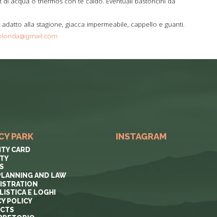
di acqua o thermos con tè caldo. Eventuali bastoncini da
datto alla stagione, giacca impermeabile, cappello e guanti.
olonda@gmail.com
CY PARK
INSTAGRAM
ITY CARD
ITY
S
PLANNING AND LAW
ISTRATION
ISTICA E LOGHI
CY POLICY
ECTS