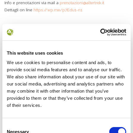
Info e prenotazioni via mail a
prenotazioni@altertrek.it
Dettagli on line
https://wp.me/p7Edu1-n1
NEWS
This website uses cookies
We use cookies to personalise content and ads, to
provide social media features and to analyse our traffic.
We also share information about your use of our site with
our social media, advertising and analytics partners who
may combine it with other information that you’ve
provided to them or that they’ve collected from your use
of their services.
Il futuro della memoria
Monte Pen
UN FESTIVAL DIFFUSOper
Dall’11 al 19 agosto
Consent
scoprire/coltivare/lo spirito/della
percorre solo acc
Necessary
Selection