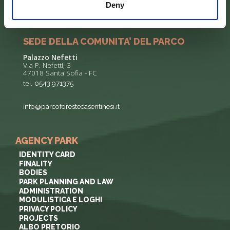
52015 Pratovecchio - AR
Deny
tel.
0575 50301
SEDE DELLA COMUNITA’ DEL PARCO
Palazzo Nefetti
Via P. Nefetti, 3
47018 Santa Sofia - FC
tel.
0543 971375
info@parcoforestecasentinesi.it
AGENCY PARK
IDENTITY CARD
FINALITY
BODIES
PARK PLANNING AND LAW
ADMINISTRATION
MODULISTICA E LOGHI
PRIVACY POLICY
PROJECTS
ALBO PRETORIO