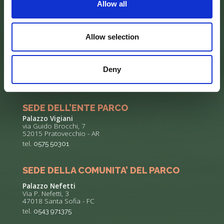
Allow all
Allow selection
Deny
SEDE DELL’ENTE PARCO
Palazzo Vigiani
via Guido Brocchi, 7
52015 Pratovecchio - AR
tel.
0575 50301
SEDE DELLA COMUNITA’ DEL PARCO
Palazzo Nefetti
Via P. Nefetti, 3
47018 Santa Sofia - FC
tel.
0543 971375