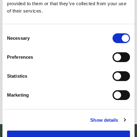
provided to them or that they’ve collected from your use
of their services.
Consent
Necessary
Selection
Preferences
Il futuro della memoria
Monte Pen
UN FESTIVAL DIFFUSOper
Dall’11 al 19 agosto
scoprire/coltivare/lo spirito/della
percorre solo acc
Statistics
vallePASSI NEL BUIO: NELLA "VALLE
Guide Consigliate 
DELLE LUCCIOLE" 13
Penna di
Marketing
Leggi tutto
Leggi
Show details