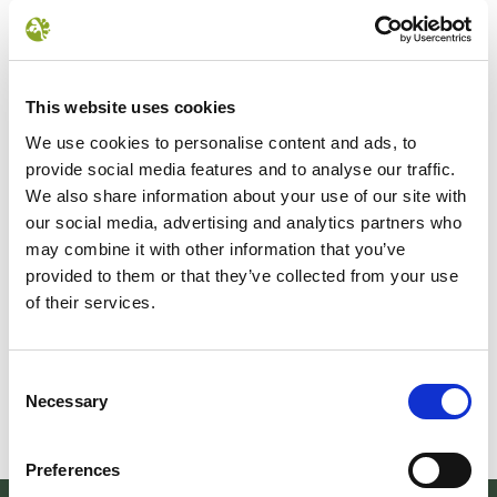
This website uses cookies
We use cookies to personalise content and ads, to
provide social media features and to analyse our traffic.
We also share information about your use of our site with
our social media, advertising and analytics partners who
Il futuro della memoria
Monte Pen
may combine it with other information that you’ve
UN FESTIVAL DIFFUSOper
Dall’11 al 19 agosto
provided to them or that they’ve collected from your use
scoprire/coltivare/lo spirito/della
percorre solo acc
of their services.
vallePASSI NEL BUIO: NELLA "VALLE
Guide Consigliate 
DELLE LUCCIOLE" 13
Penna di
Consent
Leggi tutto
Leggi
Necessary
Selection
Preferences