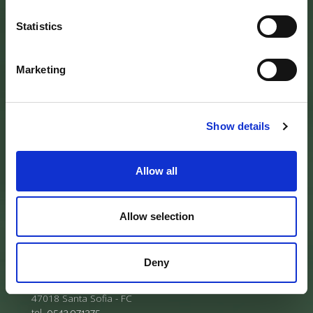
Statistics
Marketing
Show details
SEDE DELL’ENTE PARCO
Allow all
Palazzo Vigiani
via Guido Brocchi, 7
52015 Pratovecchio - AR
Allow selection
tel.
0575 50301
SEDE DELLA COMUNITA’ DEL PARCO
Deny
Palazzo Nefetti
Via P. Nefetti, 3
47018 Santa Sofia - FC
tel.
0543 971375