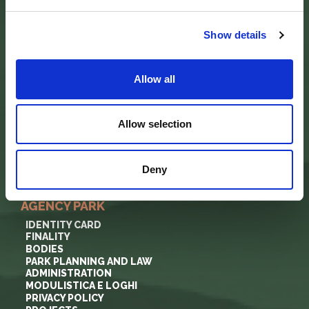
Palazzo Vigiani
via Guido Brocchi, 7
52015 Pratovecchio - AR
Show details
tel.
0575 50301
SEDE DELLA COMUNITA’ DEL PARCO
Allow all
Palazzo Nefetti
Via P. Nefetti, 3
47018 Santa Sofia - FC
Allow selection
tel.
0543 971375
info@parcoforestecasentinesi.it
Deny
AGENCY PARK
IDENTITY CARD
FINALITY
BODIES
PARK PLANNING AND LAW
ADMINISTRATION
MODULISTICA E LOGHI
PRIVACY POLICY