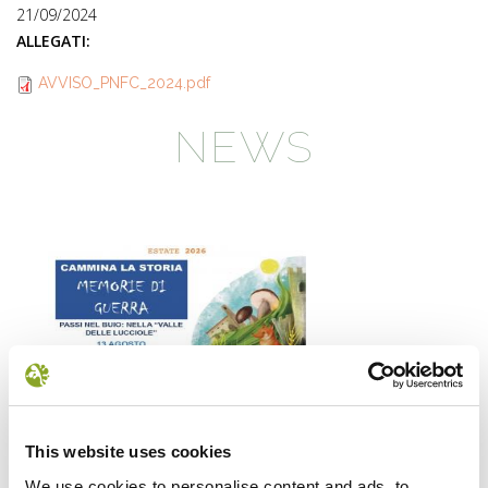
21/09/2024
ALLEGATI:
AVVISO_PNFC_2024.pdf
NEWS
Il futuro della memoria
Monte Pen
This website uses cookies
UN FESTIVAL DIFFUSOper
Dall’11 al 19 agosto
We use cookies to personalise content and ads, to