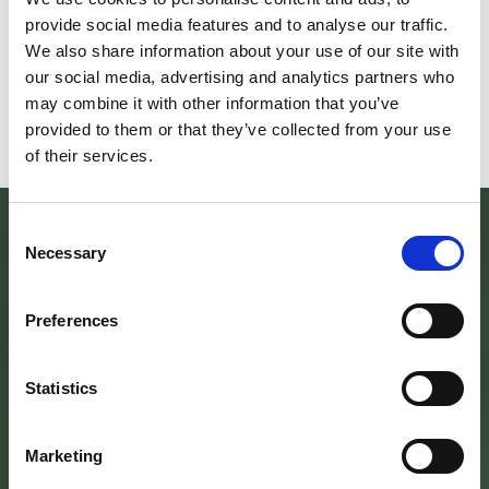
scoprire/coltivare/lo spirito/della
percorre solo acc
provide social media features and to analyse our traffic.
vallePASSI NEL BUIO: NELLA "VALLE
Guide Consigliate 
We also share information about your use of our site with
DELLE LUCCIOLE" 13
Penna di
our social media, advertising and analytics partners who
Leggi tutto
Leggi
may combine it with other information that you’ve
provided to them or that they’ve collected from your use
of their services.
Consent
Necessary
Selection
Preferences
Statistics
Marketing
SEDE DELL’ENTE PARCO