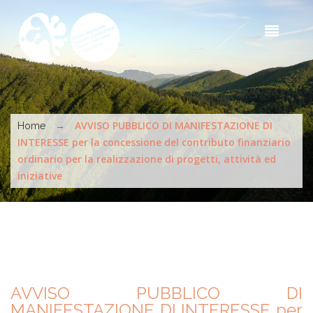
Skip to main content
Sea
t
s
You are here
→
AVVISO PUBBLICO DI MANIFESTAZIONE DI
Home
INTERESSE per la concessione del contributo finanziario
ordinario per la realizzazione di progetti, attività ed
iniziative
AVVISO PUBBLICO DI
MANIFESTAZIONE DI INTERESSE per