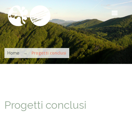
Skip to main content
Sea
t
s
You are here
→
Progetti conclusi
Home
Progetti conclusi