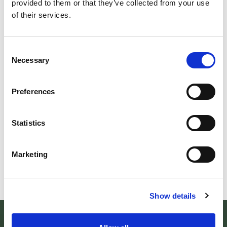
provided to them or that they’ve collected from your use
of their services.
IL FUTURO DELLA MEMORIA
MO
Consent
UN FESTIVAL DIFFUSOper scoprire/coltivare/lo
Dall’
Necessary
Selection
spirito/della vallePASSI NEL BUIO: NELLA
perc
"VALLE DELLE LUCCIOLE" 13
Cons
Preferences
LEGGI TUTTO
L
Statistics
Marketing
Show details