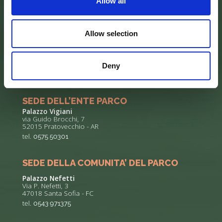
Allow all
Allow selection
Deny
SEDE DELL’ENTE PARCO
Palazzo Vigiani
via Guido Brocchi, 7
52015 Pratovecchio - AR
tel.
0575 50301
SEDE DELLA COMUNITA’ DEL PARCO
Palazzo Nefetti
Via P. Nefetti, 3
47018 Santa Sofia - FC
tel.
0543 971375