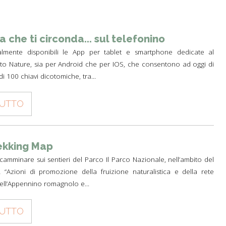
TH
A PARK FOR YOU
 PRODUCTS
PATHS AND ROUTES OF
WOLF HOWLING
PILGRIMAGE
A SCHOOL IN THE PARK
 AND CULTURE
DEER CENSUS
a che ti circonda... sul telefonino
GUIDED WALKS
TO THE PLANETARIUM BY TRAIN
HISTORY AND CULTURE
nalmente disponibili le App per tablet e smartphone dedicate al
SUSTAINABLE TOURISM
RULES FOR SAFE HIKING
A PATH FOR HEALTH
THE PEOPLES OF THE PARK
to Nature, sia per Android che per IOS, che consentono ad oggi di
OLTRETERRA
di 100 chiavi dicotomiche, tra...
RULES FOT SAFE PATH
CENTRE FOR EDUCATION OF
PIETRO ZANGHERI
SUSTAINABILITY
TUTTO
OTHER INITIATIVES
ekking Map
amminare sui sentieri del Parco Il Parco Nazionale, nell’ambito del
 “Azioni di promozione della fruizione naturalistica e della rete
dell’Appennino romagnolo e...
TUTTO