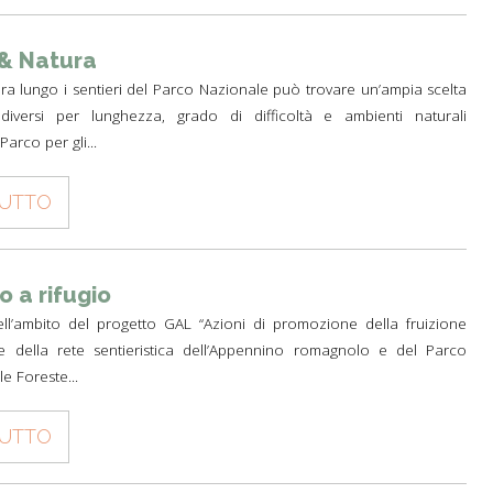
 & Natura
ura lungo i sentieri del Parco Nazionale può trovare un’ampia scelta
 diversi per lunghezza, grado di difficoltà e ambienti naturali
 Parco per gli...
TUTTO
o a rifugio
ll’ambito del progetto GAL “Azioni di promozione della fruizione
a e della rete sentieristica dell’Appennino romagnolo e del Parco
e Foreste...
TUTTO