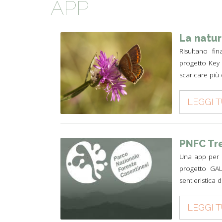
APP
TYPICAL
HISTORY
La natur
Risultano fi
progetto Key 
scaricare più 
LEGGI 
PNFC Tr
Una app per c
progetto GAL
sentieristica 
LEGGI 