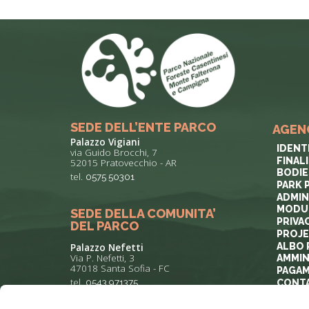
SEDE DELL’ENTE PARCO
AGEN
Palazzo Vigiani
IDENT
via Guido Brocchi, 7
FINAL
52015 Pratovecchio - AR
BODIE
tel.
0575 50301
PARK 
ADMIN
MODUL
SEDE DELLA COMUNITA’
PRIVA
DEL PARCO
PROJ
ALBO 
Palazzo Nefetti
Via P. Nefetti, 3
AMMIN
47018 Santa Sofia - FC
PAGAM
tel.
0543 971375
CONT