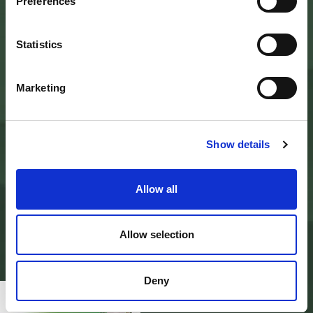
Palazzo Nefetti
Preferences
Via P. Nefetti, 3
47018 Santa Sofia - FC
tel.
0543 971375
Statistics
info@parcoforestecasentinesi.it
Marketing
AGENCY PARK
IDENTITY CARD
Show details
FINALITY
BODIES
PARK PLANNING AND LAW
ADMINISTRATION
Allow all
MODULISTICA E LOGHI
PRIVACY POLICY
PROJECTS
ALBO PRETORIO
Allow selection
AMMINISTRAZIONE TRASPARENTE
PAGAMENTI ON LINE - PAGO PA
CONTACTS
Deny