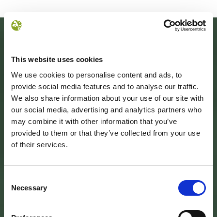
This website uses cookies
We use cookies to personalise content and ads, to
provide social media features and to analyse our traffic.
We also share information about your use of our site with
our social media, advertising and analytics partners who
may combine it with other information that you’ve
provided to them or that they’ve collected from your use
SEDE DELL’ENTE PARCO
of their services.
Palazzo Vigiani
via Guido Brocchi, 7
52015 Pratovecchio - AR
tel.
0575 50301
Consent
Necessary
Selection
SEDE DELLA COMUNITA’ DEL PARCO