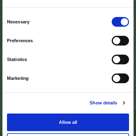
Consent
Necessary
Selection
SEDE DELL’ENTE PARCO
Palazzo Vigiani
Preferences
via Guido Brocchi, 7
52015 Pratovecchio - AR
tel.
0575 50301
Statistics
SEDE DELLA COMUNITA’ DEL PARCO
Marketing
Palazzo Nefetti
Via P. Nefetti, 3
47018 Santa Sofia - FC
tel.
0543 971375
Show details
info@parcoforestecasentinesi.it
Allow all
AGENCY PARK