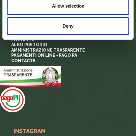
IDENTITY CARD
Allow selection
FINALITY
BODIES
PARK PLANNING AND LAW
ADMINISTRATION
Deny
MODULISTICA E LOGHI
PRIVACY POLICY
PROJECTS
ALBO PRETORIO
AMMINISTRAZIONE TRASPARENTE
PAGAMENTI ON LINE - PAGO PA
CONTACTS
INSTAGRAM