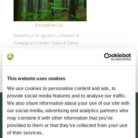
Escursione "La...
Eventi Giardi
Domenica 30 agosto La foresta di
Ecco le iniziative 
Campigna Il Centro Visita di Santa
fine settimana di 
Sofia organizza un trekking ad anello
15 agosto alle 15: V
nel cuore del
Leggi
Leggi tutto
This website uses cookies
We use cookies to personalise content and ads, to
provide social media features and to analyse our traffic.
We also share information about your use of our site with
our social media, advertising and analytics partners who
may combine it with other information that you’ve
provided to them or that they’ve collected from your use
of their services.