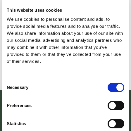
This website uses cookies
We use cookies to personalise content and ads, to
Il futuro della memoria
Monte Pen
provide social media features and to analyse our traffic.
We also share information about your use of our site with
UN FESTIVAL DIFFUSOper
Dall’11 al 19 agosto
our social media, advertising and analytics partners who
scoprire/coltivare/lo spirito/della
percorre solo acc
may combine it with other information that you’ve
vallePASSI NEL BUIO: NELLA "VALLE
Guide Consigliate 
provided to them or that they’ve collected from your use
DELLE LUCCIOLE" 13
Penna di
of their services.
Leggi tutto
Leggi
Consent
Necessary
Selection
Preferences
Statistics