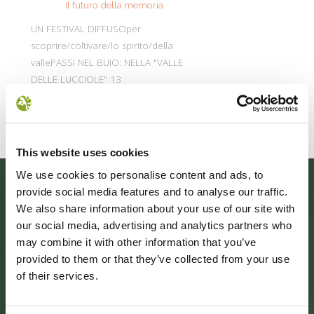
Il futuro della memoria
Monte Pen
UN FESTIVAL DIFFUSOper
Dall’11 al 19 agosto
scoprire/coltivare/lo spirito/della
percorre solo acc
vallePASSI NEL BUIO: NELLA "VALLE
Guide Consigliate 
DELLE LUCCIOLE" 13
Penna di
Leggi tutto
Leggi
This website uses cookies
We use cookies to personalise content and ads, to
provide social media features and to analyse our traffic.
We also share information about your use of our site with
our social media, advertising and analytics partners who
may combine it with other information that you’ve
provided to them or that they’ve collected from your use
of their services.