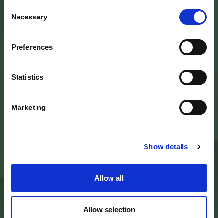
Consent
SEDE DELL’ENTE PARCO
Necessary
Selection
Palazzo Vigiani
via Guido Brocchi, 7
52015 Pratovecchio - AR
Preferences
tel.
0575 50301
SEDE DELLA COMUNITA’ DEL PARCO
Statistics
Palazzo Nefetti
Via P. Nefetti, 3
Marketing
47018 Santa Sofia - FC
tel.
0543 971375
info@parcoforestecasentinesi.it
Show details
AGENCY PARK
Allow all
IDENTITY CARD
FINALITY
BODIES
Allow selection
PARK PLANNING AND LAW