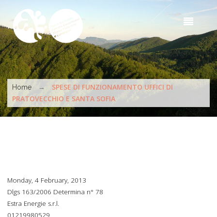
Skip to main content
Sea
t
s
You are here
→
SPESE DI FUNZIONAMENTO UFFICI DI
Home
PRATOVECCHIO E SANTA SOFIA
Monday, 4 February, 2013
Dlgs 163/2006 Determina n° 78
Estra Energie s.r.l.
01219980529