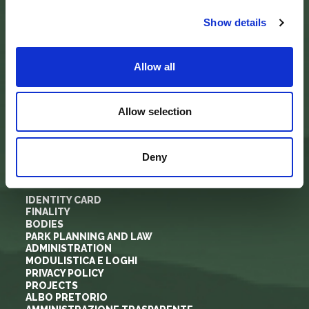
tel.
0575 50301
Show details
SEDE DELLA COMUNITA’ DEL PARCO
Allow all
Palazzo Nefetti
Via P. Nefetti, 3
47018 Santa Sofia - FC
tel.
0543 971375
Allow selection
info@parcoforestecasentinesi.it
Deny
AGENCY PARK
IDENTITY CARD
FINALITY
BODIES
PARK PLANNING AND LAW
ADMINISTRATION
MODULISTICA E LOGHI
PRIVACY POLICY
PROJECTS
ALBO PRETORIO