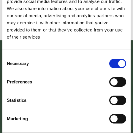
provide social media features and to analyse our traffic.
DELLE LUCCIOLE" 13
Penna di
We also share information about your use of our site with
Leggi tutto
Leggi
our social media, advertising and analytics partners who
may combine it with other information that you’ve
provided to them or that they’ve collected from your use
of their services.
Consent
Necessary
Selection
Preferences
Statistics
SEDE DELL’ENTE PARCO
Marketing
Palazzo Vigiani
via Guido Brocchi, 7
52015 Pratovecchio - AR