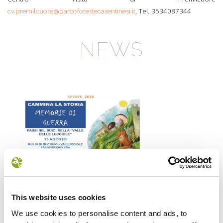
, Tel. 3534087344
cv.premilcuore@parcoforestecasentinesi.it
NEWS
Il futuro della memoria
Monte Pen
This website uses cookies
UN FESTIVAL DIFFUSOper
Dall’11 al 19 agosto
scoprire/coltivare/lo spirito/della
percorre solo acc
We use cookies to personalise content and ads, to
vallePASSI NEL BUIO: NELLA "VALLE
Guide Consigliate 