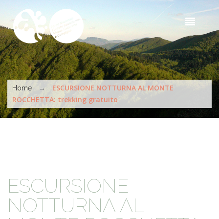
Skip to main content
Sea
t
s
You are here
→
ESCURSIONE NOTTURNA AL MONTE
Home
ROCCHETTA: trekking gratuito
ESCURSIONE
NOTTURNA AL