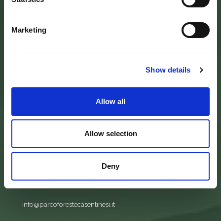
Marketing
Show details
SEDE DELL’ENTE PARCO
Palazzo Vigiani
via Guido Brocchi, 7
Allow all
52015 Pratovecchio - AR
tel.
0575 50301
Allow selection
SEDE DELLA COMUNITA’ DEL PARCO
Palazzo Nefetti
Via P. Nefetti, 3
Deny
47018 Santa Sofia - FC
tel.
0543 971375
info@parcoforestecasentinesi.it