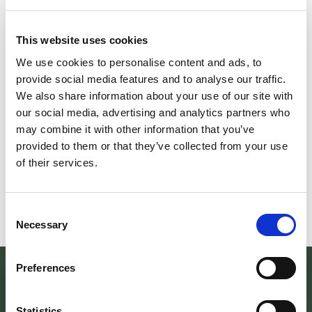
This website uses cookies
We use cookies to personalise content and ads, to
provide social media features and to analyse our traffic.
Il futuro della memoria
Monte Pen
We also share information about your use of our site with
our social media, advertising and analytics partners who
UN FESTIVAL DIFFUSOper
Dall’11 al 19 agosto
may combine it with other information that you’ve
scoprire/coltivare/lo spirito/della
percorre solo acc
provided to them or that they’ve collected from your use
vallePASSI NEL BUIO: NELLA "VALLE
Guide Consigliate 
of their services.
DELLE LUCCIOLE" 13
Penna di
Leggi tutto
Leggi
Consent
Necessary
Selection
Preferences
Statistics