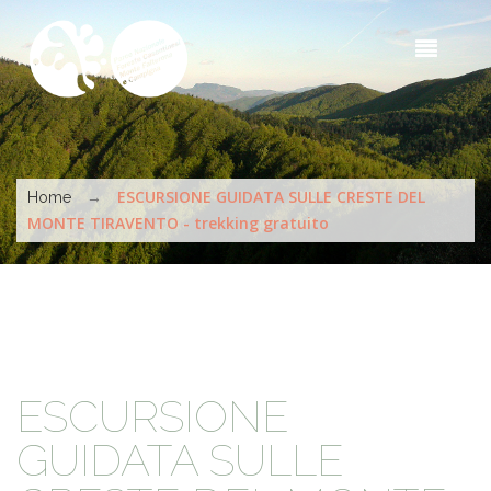
Skip to main content
Sea
t
s
You are here
→
ESCURSIONE GUIDATA SULLE CRESTE DEL
Home
MONTE TIRAVENTO - trekking gratuito
ESCURSIONE
GUIDATA SULLE