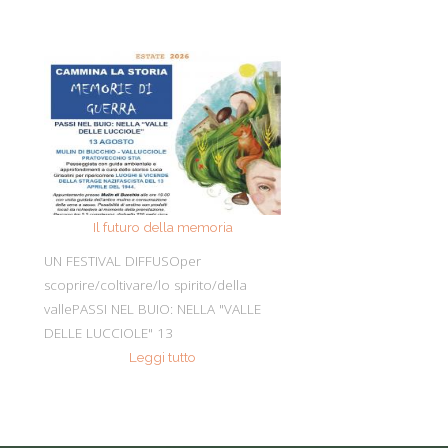
Il futuro della memoria
Monte Pen
UN FESTIVAL DIFFUSOper
Dall’11 al 19 agosto
scoprire/coltivare/lo spirito/della
percorre solo acc
vallePASSI NEL BUIO: NELLA "VALLE
Guide Consigliate 
DELLE LUCCIOLE" 13
Penna di
Leggi tutto
Leggi