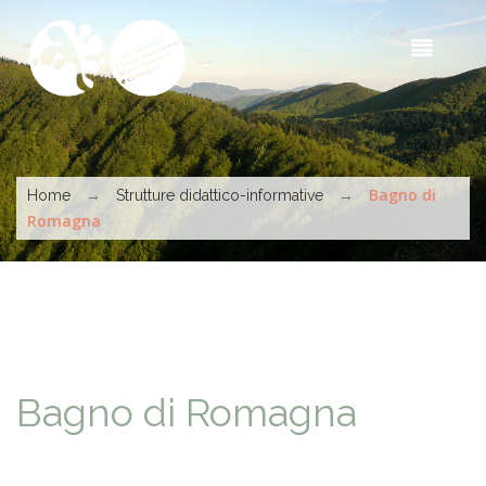
Salta al contenuto principale
Sea
t
s
Tu sei qui
→
→
Bagno di
Home
Strutture didattico-informative
Romagna
Bagno di Romagna