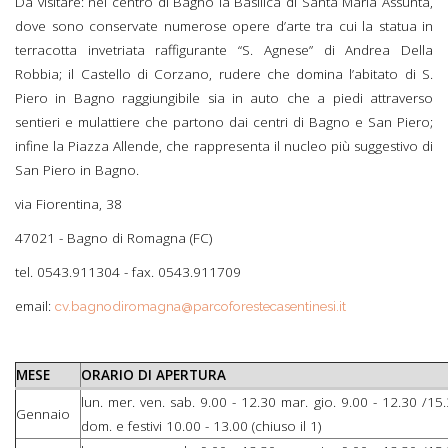
Da visitare: nel centro di Bagno la Basilica di Santa Maria Assunta,
dove sono conservate numerose opere d’arte tra cui la statua in
terracotta invetriata raffigurante “S. Agnese” di Andrea Della
Robbia; il Castello di Corzano, rudere che domina l’abitato di S.
Piero in Bagno raggiungibile sia in auto che a piedi attraverso
sentieri e mulattiere che partono dai centri di Bagno e San Piero;
infine la Piazza Allende, che rappresenta il nucleo più suggestivo di
San Piero in Bagno.
via Fiorentina, 38
47021 - Bagno di Romagna (FC)
tel. 0543.911304 - fax. 0543.911709
email:
cv.bagnodiromagna@parcoforestecasentinesi.it
MESE
ORARIO DI APERTURA
lun. mer. ven. sab. 9.00 - 12.30 mar. gio. 9.00 - 12.30 /15.
Gennaio
dom. e festivi 10.00 - 13.00 (chiuso il 1)