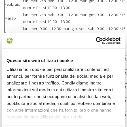
lun. mer. ven. sab. 9.00 - 12.30 mar. gio. 9.00 - 12.30 /15.
Febbraio
dom. e festivi 10.00 - 13.00
lun. mer. ven. sab. 9.00 - 12.30 mar. gio. 9.00 - 12.30 /15.
Marzo
dom. e festivi 10.00 - 13.00
lun. mer. 9.00 - 12.30 mar. gio. ven. sab. 9.00 - 12.30 /15.
Aprile
dom. e festivi 9.00 - 15.00 (chiuso il giorno di Pasqua)
lun. mer. 9.00 - 12.30 mar. gio. ven. sab. 9.00 - 12.30 /15.
Maggio
dom. e festivi 9.00 - 15.00
lun. mar. mer. gio. ven. e sab. 9.00 - 12.30 / 15.30 - 1
Questo sito web utilizza i cookie
Giugno
festivi 9.00 - 15.00
Utilizziamo i cookie per personalizzare contenuti ed
lun. mar. mer. gio. ven. e sab. 9.00 - 12.30 / 15.30 - 1
annunci, per fornire funzionalità dei social media e per
Luglio
festivi 9.00 - 15.00
analizzare il nostro traffico. Condividiamo inoltre
lun. mar. mer. gio. ven. e sab. 9.00 - 12.30 / 15.30 - 1
informazioni sul modo in cui utilizza il nostro sito con i
Agosto
festivi 9.00 - 15.00
nostri partner che si occupano di analisi dei dati web,
lun. mar. mer. gio. ven. e sab. 9.00 - 12.30 / 15.30 - 1
pubblicità e social media, i quali potrebbero combinarle
Settembre
festivi 9.00 - 15.00
con altre informazioni che ha fornito loro o che hanno
lun. mar. mer. gio. ven. e sab. 9.00 - 12.30 / 15.30 - 1
raccolto dal suo utilizzo dei loro servizi.
Ottobre
festivi 9.00 - 15.00