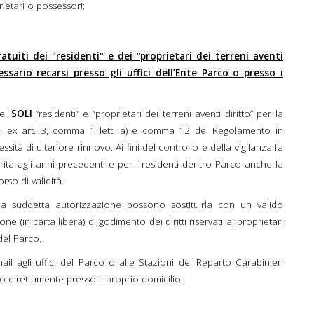
rietari o possessori;
atuiti dei "residenti" e dei “proprietari dei terreni aventi
ssario recarsi presso gli uffici dell’Ente Parco o presso i
dei
SOLI
“residenti” e “proprietari dei terreni aventi diritto” per la
e, ex art. 3, comma 1 lett. a) e comma 12 del Regolamento in
sità di ulteriore rinnovo. Ai fini del controllo e della vigilanza fa
rita agli anni precedenti e per i residenti dentro Parco anche la
so di validità.
 la suddetta autorizzazione possono sostituirla con un valido
(in carta libera) di godimento dei diritti riservati ai proprietari
 del Parco.
ail agli uffici del Parco o alle Stazioni del Reparto Carabinieri
vo direttamente presso il proprio domicilio.