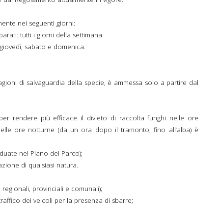
ente nei seguenti giorni:
ati: tutti i giorni della settimana.
 giovedì, sabato e domenica.
agioni di salvaguardia della specie, è ammessa solo a partire dal
per rendere più efficace il divieto di raccolta funghi nelle ore
elle ore notturne (da un ora dopo il tramonto, fino all’alba) è
iduate nel Piano del Parco);
azione di qualsiasi natura.
, regionali, provinciali e comunali);
 traffico dei veicoli per la presenza di sbarre;