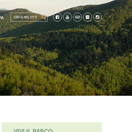
ITA |
ENG |
Search this site
PA
TI
CO-
VIVI IL PARCO