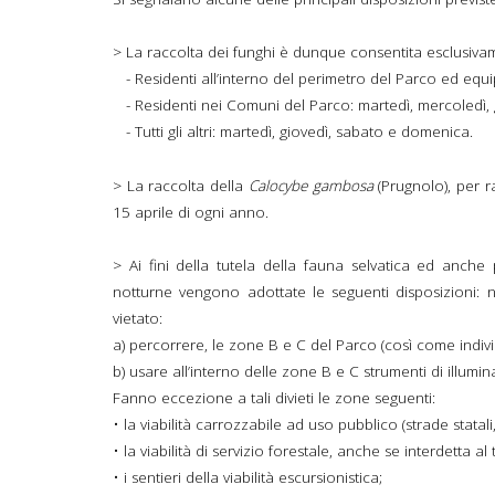
> La raccolta dei funghi è dunque consentita esclusivam
- Residenti all’interno del perimetro del Parco ed equipar
- Residenti nei Comuni del Parco: martedì, mercoledì,
-
Tutti gli altri: martedì, giovedì, sabato e domenica.
> La raccolta della
Calocybe gambosa
(Prugnolo), per r
15 aprile di ogni anno.
> Ai fini della tutela della fauna selvatica ed anche 
notturne vengono adottate le seguenti disposizioni: n
vietato:
a) percorrere, le zone B e C del Parco (così come indiv
b) usare all’interno delle zone B e C strumenti di illumin
Fanno eccezione a tali divieti le zone seguenti:
• la viabilità carrozzabile ad uso pubblico (strade statali
• la viabilità di servizio forestale, anche se interdetta al
• i sentieri della viabilità escursionistica;