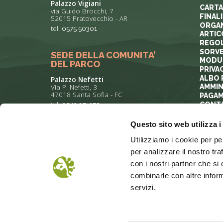
Palazzo Vigiani
CARTA
via Guido Brocchi, 7
FINAL
52015 Pratovecchio - AR
ORGAN
tel.
0575 50301
ARTIC
REGOL
SORVE
SEDE DELLA COMUNITA’
MODUL
DEL PARCO
PRIVA
ALBO 
Palazzo Nefetti
Via P. Nefetti, 3
AMMIN
47018 Santa Sofia - FC
PAGAM
tel.
0543 971375
CONTA
Questo sito web utilizza i
info@parcoforestecasentinesi.it
Utilizziamo i cookie per pe
per analizzare il nostro tra
con i nostri partner che si
combinarle con altre inform
servizi.