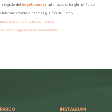
o integrale del
sulla raccolta funghi nel Parco.
Regolamento
e telefonicamente o per mail gli Uffici del Parco:
ozione@parcoforestecasentinesi.it
opromozione@parcoforestecasentinesi.it
 PARCO
INSTAGRAM