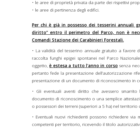
• le aree di proprietà privata da parte dei rispettivi prop
• le aree di pertinenza degli edifici.
Per chi è già in possesso dei tesserini annuali gr
diritto” entro il perimetro del Parco, non è nece
Comandi Stazione dei Carabinieri Forestali.
• La validità del tesserino annuale gratuito a favore 
raccolta funghi epigei spontanei nel Parco Nazional
oggetto,
è estesa a tutto l'anno in corso
senza neces
pertanto fede la presentazione dell’autorizzazione rife
presentazione di un documento di riconoscimento in cor
• Gli eventuali aventi diritto che avessero smarrito
documento di riconoscimento o una semplice attestazione 
o possessori dei terreni (superiori a 5 ha) nel territorio
• Eventuali nuovi richiedenti possono richiedere via m
competenti per territorio, ricevendo il titolo autorizzati