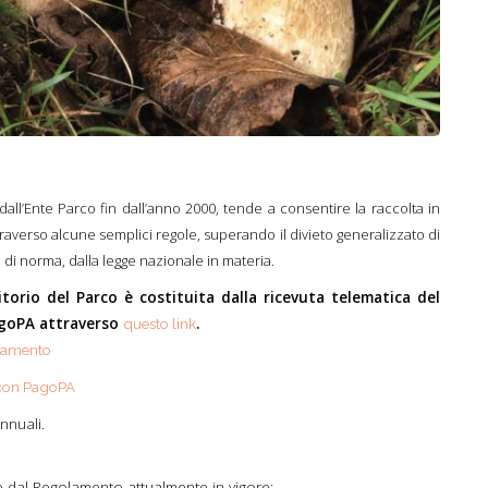
all’Ente Parco fin dall’anno 2000, tende a consentire la raccolta in
averso alcune semplici regole, superando il divieto generalizzato di
, di norma, dalla legge nazionale in materia.
itorio del Parco è costituita dalla ricevuta telematica del
agoPA attraverso
.
questo link
pagamento
con PagoPA
annuali.
te dal Regolamento attualmente in vigore: