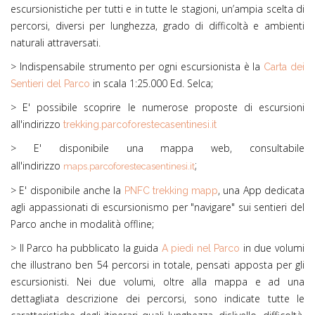
escursionistiche per tutti e in tutte le stagioni, un’ampia scelta di
percorsi, diversi per lunghezza, grado di difficoltà e ambienti
naturali attraversati.
> Indispensabile strumento per ogni escursionista è la
Carta dei
in scala 1:25.000 Ed. Selca;
Sentieri del Parco
> E' possibile scoprire le numerose proposte di escursioni
all'indirizzo
trekking.parcoforestecasentinesi.it
> E' disponibile una mappa web, consultabile
;
all'indirizzo
maps.parcoforestecasentinesi.it
> E' disponibile anche la
, una App dedicata
PNFC trekking mapp
agli appassionati di escursionismo per "navigare" sui sentieri del
Parco anche in modalità offline;
> Il Parco ha pubblicato la guida
in due volumi
A piedi nel Parco
che illustrano ben 54 percorsi in totale, pensati apposta per gli
escursionisti. Nei due volumi, oltre alla mappa e ad una
dettagliata descrizione dei percorsi, sono indicate tutte le