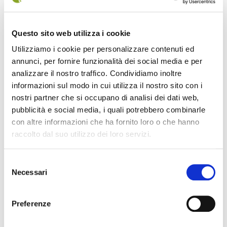
MUOVERSI NEL PARCO
ATTIVITÀ
Questo sito web utilizza i cookie
MARCHIO DEL PARCO
Utilizziamo i cookie per personalizzare contenuti ed
DA VEDERE
annunci, per fornire funzionalità dei social media e per
analizzare il nostro traffico. Condividiamo inoltre
ACCOGLIENZA
informazioni sul modo in cui utilizza il nostro sito con i
A SCUOLA NEL PARCO
nostri partner che si occupano di analisi dei dati web,
pubblicità e social media, i quali potrebbero combinarle
SAPORI DEL PARCO
con altre informazioni che ha fornito loro o che hanno
STORIA E TRADIZIONI
raccolto dal suo utilizzo dei loro servizi.
STRUTTURE DIDATTICO-INFORMATIVE
Selezione
Necessari
del
consenso
Preferenze