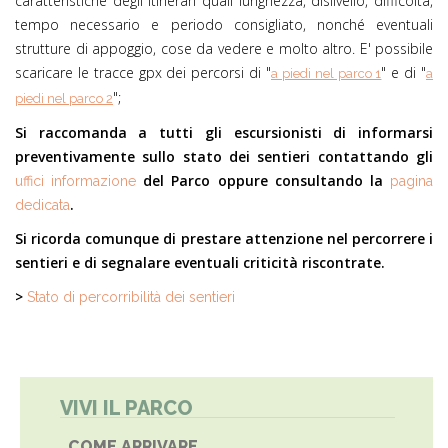
caratteristiche degli itinerari quali lunghezza, dislivello, difficoltà,
tempo necessario e periodo consigliato, nonché eventuali
strutture di appoggio, cose da vedere e molto altro. E' possibile
scaricare le tracce gpx dei percorsi di "
" e di "
a piedi nel parco 1
a
";
piedi nel parco 2
Si raccomanda a tutti gli escursionisti di informarsi
preventivamente sullo stato dei sentieri contattando gli
del Parco oppure consultando la
uffici informazione
pagina
.
dedicata
Si ricorda comunque di prestare attenzione nel percorrere i
sentieri e di segnalare eventuali criticità riscontrate.
>
Stato di percorribilità dei sentieri
VIVI IL PARCO
COME ARRIVARE