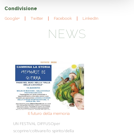
Condivisione
Google+
Twitter
Facebook
LinkedIn
NEWS
Il futuro della memoria
Monte Pen
UN FESTIVAL DIFFUSOper
Dall’11 al 19 agosto
scoprire/coltivare/lo spirito/della
percorre solo acc