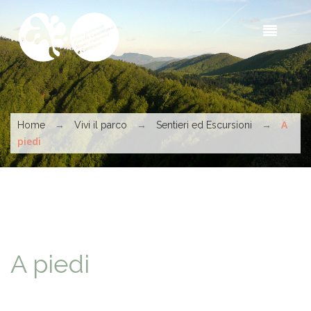
Salta al contenuto principale
Sea
t
s
Tu sei qui
→
→
→
A
Home
Vivi il parco
Sentieri ed Escursioni
piedi
A piedi