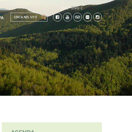
ENG |
ITA |
Search this site
PA
TI
CO-