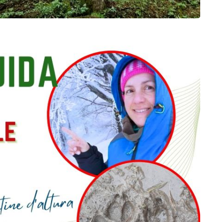
tertrek Campigna .jpg