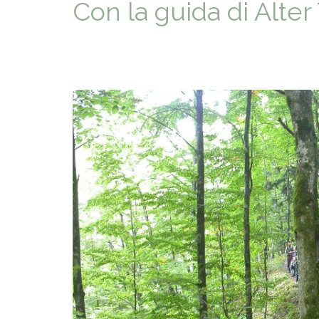
Con la guida di Alter
ACCOGLIE
A SCUOLA
SAPORI D
STORIA E 