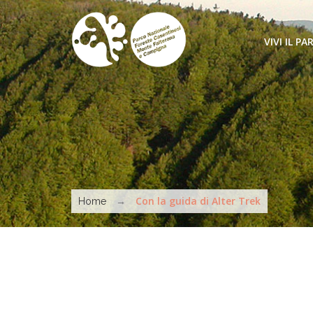
Salta al contenuto principale
VIVI IL PA
COME ARR
SENTIERI 
MUOVERSI
Tu sei qui
ATTIVITÀ
→
Con la guida di Alter Trek
Home
MARCHIO 
DA VEDER
STRUTTUR
INFORMAT