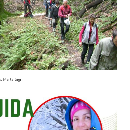
o, Marta Signi
ertrek Camaldoli.jpg