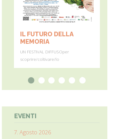
IL FUTURO DELLA
MONTE PE
MEMORIA
Dall’11 al 19 ag
UN FESTIVAL DIFFUSOper
percorre
scoprire/coltivare/lo
1
2
3
4
5
6
EVENTI
7. Agosto 2026