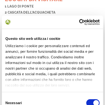
1 LAGO DI PONTE
2 CASCATA DELL’ACQUACHETA
3 ABBAZIA DI SAN BENEDETTO IN ALPE
4 FIUMICELLO E I MULINI
5 CASTAGNO D’ANDREA
6 RIDRACOLI, LA DIGA E IL LAGO
Questo sito web utilizza i cookie
7 CAMPIGNA
Utilizziamo i cookie per personalizzare contenuti ed
8 LE CIME DEL PARCO
annunci, per fornire funzionalità dei social media e per
9 LAGO DEGLI IDOLI
analizzare il nostro traffico. Condividiamo inoltre
10 CASANOVA DELL’ALPE
informazioni sul modo in cui utilizza il nostro sito con i
nostri partner che si occupano di analisi dei dati web,
11 POGGIO SCALI
pubblicità e social media, i quali potrebbero combinarle
12 PIETRAPAZZA
con altre informazioni che ha fornito loro o che hanno
13 LA LAMA
raccolto dal suo utilizzo dei loro servizi.
14 MONTE PENNA
15 LA STRADA DEI MANDRIOLI
Selezione
16 CAMALDOLI E IL SACRO EREMO
Necessari
del