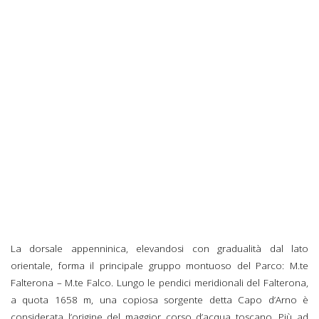
La dorsale appenninica, elevandosi con gradualità dal lato
orientale, forma il principale gruppo montuoso del Parco: M.te
Falterona – M.te Falco. Lungo le pendici meridionali del Falterona,
a quota 1658 m, una copiosa sorgente detta Capo d’Arno è
considerata l’origine del maggior corso d’acqua toscano. Più ad