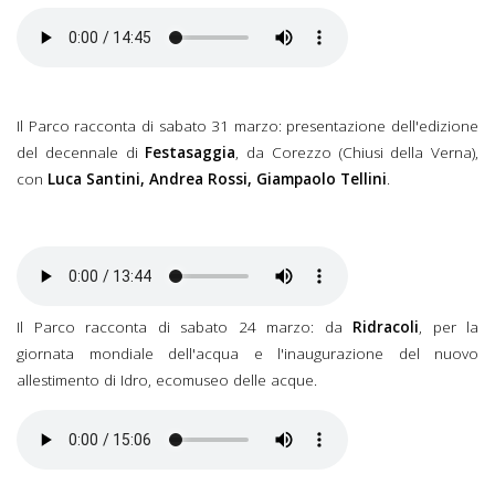
Il Parco racconta del 7
aprile 2018.mp3
Il Parco racconta di sabato 31 marzo: presentazione dell'edizione
del decennale di
Festasaggia
, da Corezzo (Chiusi della Verna),
con
Luca Santini, Andrea Rossi, Giampaolo Tellini
.
Il Parco racconta del 31
marzo 2018.mp3
Il Parco racconta di sabato 24 marzo: da
Ridracoli
, per la
giornata mondiale dell'acqua e l'inaugurazione del nuovo
allestimento di Idro, ecomuseo delle acque.
Il Parco racconta del 24
marzo 2018.mp3