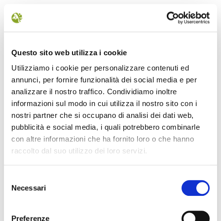
Il Parco racconta, sabato 18 novembre 2017: report sul maltempo,
l'Arca delle biodiversità, wolf howling e volontariato, incontri
Parco-cittadinanza, "Pensa che mensa", "Agri&tour",
Questo sito web utilizza i cookie
"Energicamente", gli eventi del fine settimana nei territori dell'area
Utilizziamo i cookie per personalizzare contenuti ed
protetta.
annunci, per fornire funzionalità dei social media e per
analizzare il nostro traffico. Condividiamo inoltre
informazioni sul modo in cui utilizza il nostro sito con i
nostri partner che si occupano di analisi dei dati web,
pubblicità e social media, i quali potrebbero combinarle
con altre informazioni che ha fornito loro o che hanno
raccolto dal suo utilizzo dei loro servizi.
Il Parco racconta di sabato 11 novembre 2017. Il premio a
Festasaggia da Federparchi e Legambiente; gli amministratori del
Selezione
Parco incontrano i cittadini; riparte il ciclo formativo "Pensa che
Necessari
del
mensa"; il direttivo del Parco approva un documento contro i rischi
consenso
dal piombo negli alimenti; eventi e manifestazioni nei territori del
Parco.
Preferenze