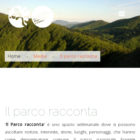
Salta al contenuto principale
Sea
t
s
Tu sei qui
→
Media
→
Il parco racconta
Home
Il parco racconta
“
Il Parco racconta
” è uno spazio settimanale dove si possono
ascoltare notizie, interviste, storie, luoghi, personaggi, che hanno
come denominatore comune il parco nazionale Foreste