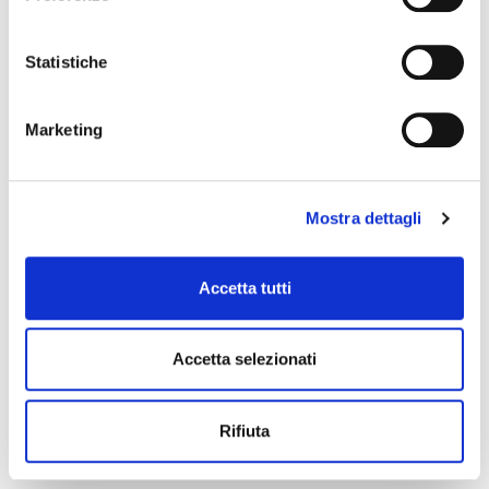
Statistiche
Marketing
Il Parco racconta di sabato 4 novembre 2017. In diretta da
Bibbiena per
Oltreterra
, IV edizione.
Mostra dettagli
Accetta tutti
Accetta selezionati
Il Parco racconta di sabato 28 ottobre 2017. I
Cammini di
Francesco
, con intervista al presidente Luca Santini;
Oltreterra
Rifiuta
2017
a Bibbiena, con intervista a Gabriele Locatelli; le news dai
territori del Parco.