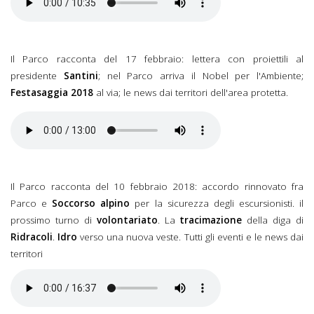
febbraio 2018.mp3
Il Parco racconta del 17 febbraio: lettera con proiettili al
presidente
Santini
; nel Parco arriva il Nobel per l'Ambiente;
Festasaggia 2018
al via; le news dai territori dell'area protetta.
Il Parco racconta del 17
febbraio 2018.mp3
Il Parco racconta del 10 febbraio 2018: accordo rinnovato fra
Parco e
Soccorso alpino
per la sicurezza degli escursionisti. il
prossimo turno di
volontariato
. La
tracimazione
della diga di
Ridracoli
.
Idro
verso una nuova veste. Tutti gli eventi e le news dai
territori