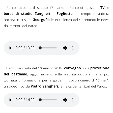
Il Parco racconta di sabato 17 marzo: il Parco di nuovo in
TV
; le
borse di studio
Zangheri
e
Foglietta
; maltempo e viabilità
ancora in crisi; ai
Georgofili
le eccellenza del Casentino; le news
dai territori del Parco.
Il Parco racconta del 17
marzo 2018.mp3
Il Parco racconta del 10 marzo 2018:
convegno
sulla
protezione
del bestiame
; aggiornamenti sulla viabilità dopo il maltempo;
giornata di formazione per le guide; il nuovo numero di "Crinali";
un video ricorda
Pietro Zangheri
; le news dai territori del Parco.
Il Parco racconta del 10
marzo 2018.mp3