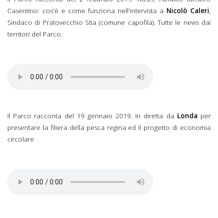
Casentino: cos'è e come funziona nell'intervista a
Nicolò Caleri
,
Sindaco di Pratovecchio Stia (comune capofila). Tutte le news dai
territori del Parco.
Il Parco racconta del 2
febbraio 2019.mp3
Il Parco racconta del 19 gennaio 2019. In diretta da
Londa
per
presentare la filiera della pesca regina ed il progetto di economia
circolare
Il Parco racconta del 19
gennaio 2019.mp3