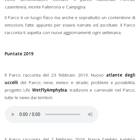
casentinesi, monte Falterona e Campigna.
Il Parco è un luogo fisico ma anche e soprattutto un contenitore di
emozioni, fatte appunto per essere narrate ed ascoltate. Il Parco
racconta ti aspetta con nuovi aggiornamenti ogni settimana.
Puntate 2019
Il Parco racconta del 23 febbraio 2019. Nuovo
atlante degli
uccelli
del Parco; neve, meteo e strade; problemi e possibilità;
progetto Life
WetFlyAmphybia
; tradizioni e carnevale nel Parco;
tutte le news dai territori.
Il Parco racconta del 23
febbraio 2019.mp3
Il Parco racconta del 2 febbraio 2019. Nasce l'ambito turistico