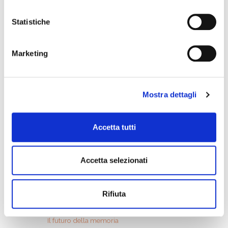
I PAESI CAPOLUOGO
Statistiche
Marketing
NEWS
Mostra dettagli
Accetta tutti
Accetta selezionati
Rifiuta
Il futuro della memoria
Monte Pen