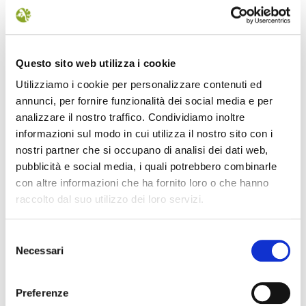
6 RIDRACOLI, LA DIGA E IL LAGO
7 CAMPIGNA
8 LE CIME DEL PARCO
Questo sito web utilizza i cookie
9 LAGO DEGLI IDOLI
10 CASANOVA DELL’ALPE
Utilizziamo i cookie per personalizzare contenuti ed
annunci, per fornire funzionalità dei social media e per
11 POGGIO SCALI
analizzare il nostro traffico. Condividiamo inoltre
12 PIETRAPAZZA
informazioni sul modo in cui utilizza il nostro sito con i
13 LA LAMA
nostri partner che si occupano di analisi dei dati web,
14 MONTE PENNA
pubblicità e social media, i quali potrebbero combinarle
15 LA STRADA DEI MANDRIOLI
con altre informazioni che ha fornito loro o che hanno
16 CAMALDOLI E IL SACRO EREMO
raccolto dal suo utilizzo dei loro servizi.
17 IL LANIFICIO DI STIA
18 L’ABBAZIA DI BADIA PRATAGLIA
Selezione
19 MOGGIONA
Necessari
del
20 SERRAVALLE
consenso
21 LA VERNA
Preferenze