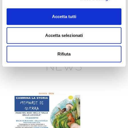
con cena al rifugio Ca' di Sopra
8. Agosto 2026
Accetta tutti
VISITA GUIDATA al Giardino Botanico
di Valbonella
Accetta selezionati
Condivisione
Google+
Twitter
Facebook
LinkedIn
Rifiuta
NEWS