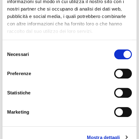
MEMORIA
informazioni sul modo in cui utilizza il nostro sito con i
Dall’11 al 19 
nostri partner che si occupano di analisi dei dati web,
UN FESTIVAL DIFFUSOper
percorre
pubblicità e social media, i quali potrebbero combinarle
scoprire/coltivare/lo
con altre informazioni che ha fornito loro o che hanno
raccolto dal suo utilizzo dei loro servizi.
1
2
3
4
5
6
Selezione
Necessari
del
consenso
Preferenze
EVENTI
8. Agosto 2026
Statistiche
E-bike night ride: pedalata serale e
cena
Marketing
8. Agosto 2026
Magia sul lago! Battello al tramonto
Mostra dettagli