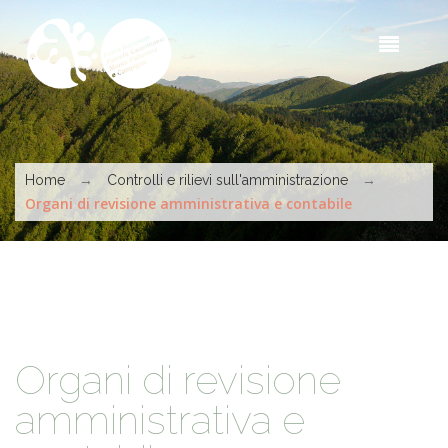
Salta al contenuto principale
Sea
t
s
Tu sei qui
→
→
Home
Controlli e rilievi sull'amministrazione
Organi di revisione amministrativa e contabile
Organi di revisione
amministrativa e