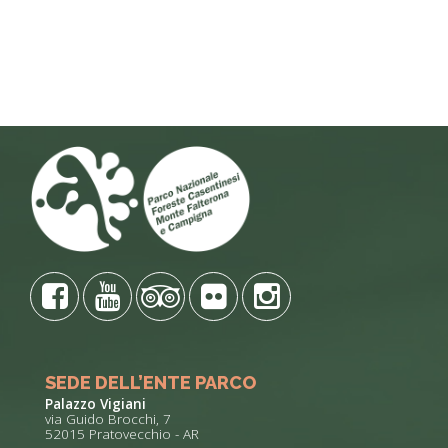
SEDE DELL’ENTE PARCO
Palazzo Vigiani
via Guido Brocchi, 7
52015 Pratovecchio - AR