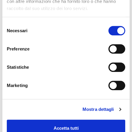
con altre informazioni che ha fornito loro o che hanno
ORGANIZZAZIONE
raccolto dal suo utilizzo dei loro servizi.
CONSULENTI E COLLABORATORI
Selezione
PERSONALE
Necessari
del
BANDI DI CONCORSO
consenso
PERFORMANCE
Preferenze
ENTI CONTROLLATI
Statistiche
ATTIVITÀ E PROCEDIMENTI
PROVVEDIMENTI
Marketing
CONTROLLI SULLE IMPRESE
BANDI DI GARA E CONTRATTI
Mostra dettagli
SOVVENZIONI, CONTRIBUTI, SUSSIDI,
VANTAGGI ECONOMICI
BILANCI
Accetta tutti