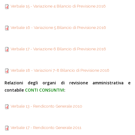
Verbale 15 - Variazione
Previsione 2016
Verbale 15 - Variazione 4 Bilancio di Previsione 2016
4 Bilancio di Previsione
Verbale 16 - Variazione
2016
Verbale 16 - Variazione 5 Bilancio di Previsione 2016
5 Bilancio di Previsione
Verbale 17 - Variazione
2016
Verbale 17 - Variazione 6 Bilancio di Previsione 2016
6 Bilancio di Previsione
Verbale 18 - Variazioni
2016
Verbale 18 - Variazioni 7-8 Bilancio di Previsione 2016
7-8 Bilancio di
Relazioni degli organi di revisione amministrativa e
Previsione 2016
contabile
CONTI CONSUNTIVI
:
Verbale 13 -
Verbale 13 - Rendiconto Generale 2010
Rendiconto Generale
Verbale 17 -
2010
Verbale 17 - Rendiconto Generale 2011