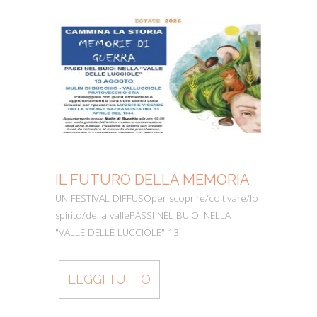
IL FUTURO DELLA MEMORIA
MO
UN FESTIVAL DIFFUSOper scoprire/coltivare/lo
Dall’
spirito/della vallePASSI NEL BUIO: NELLA
perc
"VALLE DELLE LUCCIOLE" 13
Cons
LEGGI TUTTO
L