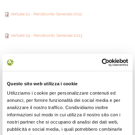
Rendiconto Generale
Verbale 23 -
2011
Verbale 23 - Rendiconto Generale 2012
Rendiconto Generale
Verbale 29 -
2012
Verbale 29 - Rendiconto Generale 2013
Rendiconto Generale
Verbale 4 - Rendiconto
2013
Verbale 4 - Rendiconto Generale 2014
Generale 2014
Verbale 13 -
Verbale 13 - Rendiconto Generale 2015
Rendiconto Generale
Questo sito web utilizza i cookie
Utilizziamo i cookie per personalizzare contenuti ed
2015
annunci, per fornire funzionalità dei social media e per
ENTE PARCO
analizzare il nostro traffico. Condividiamo inoltre
informazioni sul modo in cui utilizza il nostro sito con i
AMMINISTRAZIONE TRASPARENTE
nostri partner che si occupano di analisi dei dati web,
DISPOSIZIONI GENERALI
pubblicità e social media, i quali potrebbero combinarle