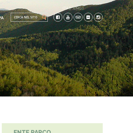
ITA |
ENG |
Search this site
PA
TI
CO-
ENTE PARCO