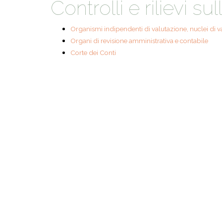
Controlli e rilievi s
ACCOGLIE
A SCUOLA
Organismi indipendenti di valutazione, nuclei di v
Organi di revisione amministrativa e contabile
SAPORI D
Corte dei Conti
STORIA E 