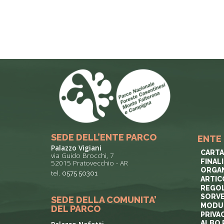
SEDE DELL’ENTE PARCO
ENTE
Palazzo Vigiani
CARTA
via Guido Brocchi, 7
FINAL
52015 Pratovecchio - AR
ORGAN
tel.
0575 50301
ARTIC
REGOL
SORVE
SEDE DELLA COMUNITA’
MODUL
DEL PARCO
PRIVA
ALBO 