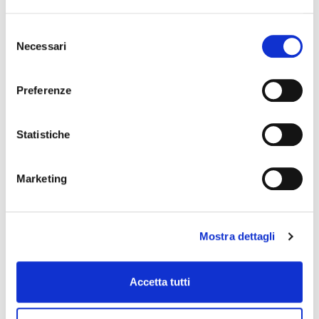
PREVENZIONE DELLA CORRUZIONE
ACCESSO CIVICO
Selezione
Necessari
del
ACCESSIBILITÀ E CATALOGO DEI DATI,
consenso
METADATI E BANCHE DATI
Preferenze
DATI ULTERIORI
Statistiche
Marketing
NEWS
Mostra dettagli
Accetta tutti