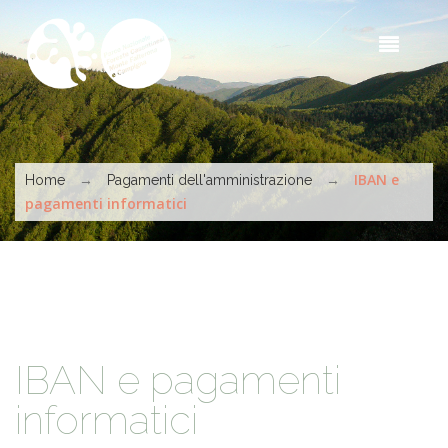
Salta al contenuto principale
Sea
t
s
Tu sei qui
→
→
IBAN e
Home
Pagamenti dell'amministrazione
pagamenti informatici
IBAN e pagamenti
informatici