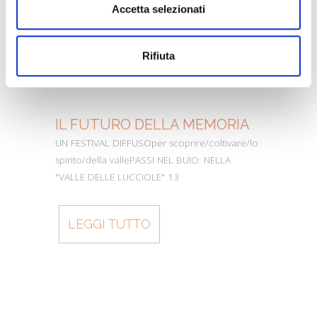
Accetta selezionati
Rifiuta
IL FUTURO DELLA MEMORIA
MO
UN FESTIVAL DIFFUSOper scoprire/coltivare/lo
Dall’
spirito/della vallePASSI NEL BUIO: NELLA
perc
"VALLE DELLE LUCCIOLE" 13
Cons
LEGGI TUTTO
L