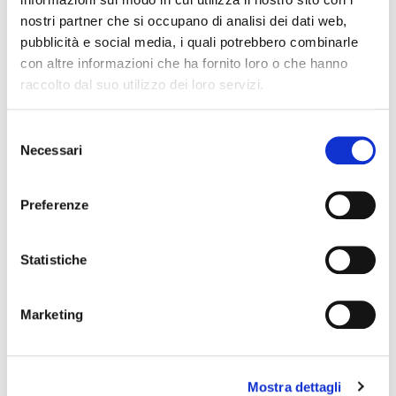
nostri partner che si occupano di analisi dei dati web,
pubblicità e social media, i quali potrebbero combinarle
NEWS
con altre informazioni che ha fornito loro o che hanno
raccolto dal suo utilizzo dei loro servizi.
Selezione
Necessari
del
consenso
Preferenze
Statistiche
Marketing
IL FUTURO DELLA MEMORIA
MO
UN FESTIVAL DIFFUSOper scoprire/coltivare/lo
Dall’
spirito/della vallePASSI NEL BUIO: NELLA
perc
Mostra dettagli