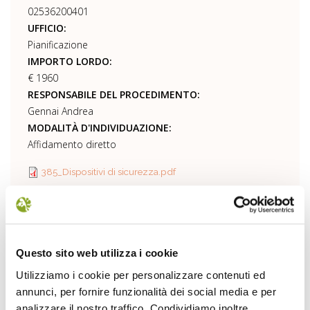
02536200401
UFFICIO:
Pianificazione
IMPORTO LORDO:
€ 1960
RESPONSABILE DEL PROCEDIMENTO:
Gennai Andrea
MODALITÀ D'INDIVIDUAZIONE:
Affidamento diretto
385_Dispositivi di sicurezza.pdf
IMPEGNI DI SPESA PER ACQUISIZIONE DI TERRENI
SILVOPASTORALI IN COMUNE DI STIA NELL'AMBITO DEL
Questo sito web utilizza i cookie
PROGETTO POR DELLA REGIONE TOSCANA
Utilizziamo i cookie per personalizzare contenuti ed
DATA:
annunci, per fornire funzionalità dei social media e per
12/11/2012
analizzare il nostro traffico. Condividiamo inoltre