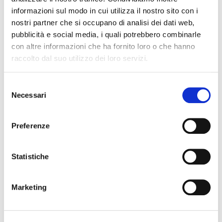
NUMERO DETERMINA:
informazioni sul modo in cui utilizza il nostro sito con i
BENEFICIARIO:
nostri partner che si occupano di analisi dei dati web,
Lapo Lapi
pubblicità e social media, i quali potrebbero combinarle
NORMA O TITOLO A BASE DELL'ATTRIBUZIONE:
con altre informazioni che ha fornito loro o che hanno
Dlgs 163/2006 Determina n° 420
raccolto dal suo utilizzo dei loro servizi.
PI/CF:
LPALPA64A23D612J
Selezione
UFFICIO:
Necessari
del
Pianificazione
consenso
IMPORTO LORDO:
€ 73656
Preferenze
RESPONSABILE DEL PROCEDIMENTO:
Gennai Andrea
Statistiche
MODALITÀ D'INDIVIDUAZIONE:
Affidamento diretto
Marketing
420_Progetto POR.pdf