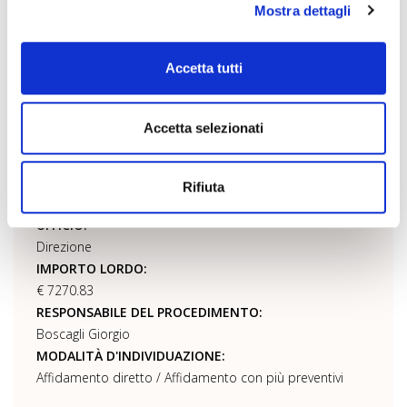
Mostra dettagli
SPESE DI FUNZIONAMENTO CTA E CFS
DATA:
Accetta tutti
27/11/2012
NUMERO DETERMINA:
BENEFICIARIO:
Accetta selezionati
Vari
NORMA O TITOLO A BASE DELL'ATTRIBUZIONE:
Determina n° 446
Rifiuta
PI/CF:
UFFICIO:
Direzione
IMPORTO LORDO:
€ 7270.83
RESPONSABILE DEL PROCEDIMENTO:
Boscagli Giorgio
MODALITÀ D'INDIVIDUAZIONE:
Affidamento diretto / Affidamento con più preventivi