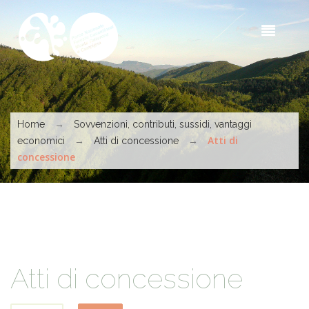
Salta al contenuto principale
Sea
t
s
Tu sei qui
→
Home
Sovvenzioni, contributi, sussidi, vantaggi
→
→
Atti di
economici
Atti di concessione
concessione
Atti di concessione