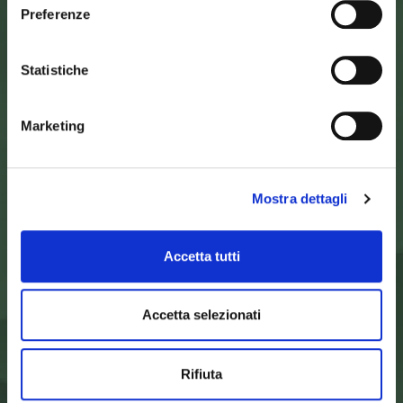
Preferenze
Statistiche
SEDE DELL’ENTE PARCO
Palazzo Vigiani
via Guido Brocchi, 7
52015 Pratovecchio - AR
Marketing
tel.
0575 50301
SEDE DELLA COMUNITA’ DEL PARCO
Mostra dettagli
Palazzo Nefetti
Via P. Nefetti, 3
47018 Santa Sofia - FC
Accetta tutti
tel.
0543 971375
info@parcoforestecasentinesi.it
Accetta selezionati
ENTE PARCO
Rifiuta
CARTA D'IDENTITÀ
FINALITÀ