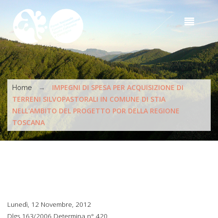
Salta al contenuto principale
Sea
t
s
Tu sei qui
→
IMPEGNI DI SPESA PER ACQUISIZIONE DI
Home
TERRENI SILVOPASTORALI IN COMUNE DI STIA
NELL'AMBITO DEL PROGETTO POR DELLA REGIONE
TOSCANA
Lunedì, 12 Novembre, 2012
Dlgs 163/2006 Determina n° 420