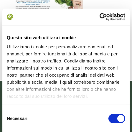
Il futuro della memoria
Monte Pen
UN FESTIVAL DIFFUSOper
Dall’11 al 19 agosto
scoprire/coltivare/lo spirito/della
percorre solo acc
Questo sito web utilizza i cookie
vallePASSI NEL BUIO: NELLA "VALLE
Guide Consigliate 
Utilizziamo i cookie per personalizzare contenuti ed
DELLE LUCCIOLE" 13
Penna di
annunci, per fornire funzionalità dei social media e per
Leggi tutto
Leggi
analizzare il nostro traffico. Condividiamo inoltre
informazioni sul modo in cui utilizza il nostro sito con i
nostri partner che si occupano di analisi dei dati web,
pubblicità e social media, i quali potrebbero combinarle
con altre informazioni che ha fornito loro o che hanno
raccolto dal suo utilizzo dei loro servizi.
Selezione
Necessari
del
consenso