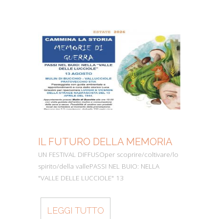
IL FUTURO DELLA MEMORIA
MO
UN FESTIVAL DIFFUSOper scoprire/coltivare/lo
Dall’
spirito/della vallePASSI NEL BUIO: NELLA
perc
"VALLE DELLE LUCCIOLE" 13
Cons
LEGGI TUTTO
L