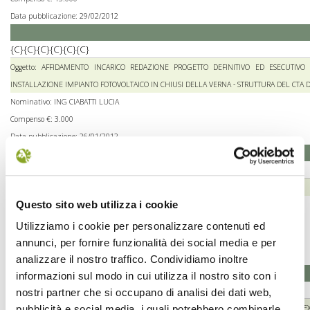
Data pubblicazione: 29/02/2012
{C}{C}{C}{C}{C}{C}
Oggetto: AFFIDAMENTO INCARICO REDAZIONE PROGETTO DEFINITIVO ED ESECUTIV
INSTALLAZIONE IMPIANTO FOTOVOLTAICO IN CHIUSI DELLA VERNA - STRUTTURA DEL CTA D
Nominativo: ING CIABATTI LUCIA
Compenso €: 3.000
Data pubblicazione: 26/01/2012
{C}{C}{C}{C}{C}{C}
Oggetto: COLLABORAZIONE IN MATERIA DI GESTIONE FAUNISTICA
Questo sito web utilizza i cookie
Nominativo: DOTT. JUANITO GRIGIONI
Compenso €: 6.000
Utilizziamo i cookie per personalizzare contenuti ed
Data pubblicazione: 30/05/2011
annunci, per fornire funzionalità dei social media e per
Determina: DETERMINAZ
analizzare il nostro traffico. Condividiamo inoltre
informazioni sul modo in cui utilizza il nostro sito con i
{C}{C}{C}{C}{C}{C}
nostri partner che si occupano di analisi dei dati web,
Oggetto: REDAZIONE DEGLI ELABORATI NECESSARI PER LA DENUNCIA IN CATASTO DELLA 
pubblicità e social media, i quali potrebbero combinarle