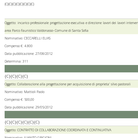
{C}{C}{C}{C}{C}{C}{C}{C}
Oggetto: incarico professionale progettazione esecutiva e direzione lavori dei lavori inter
area Parco Faunistico Valdonasso- Comune di Santa Sofia
Nominativo: CECCARELLI ELIAS
Compenso €: 4.800
Data pubblicazione: 27/08/2012
Determina: 311
{C}{C}{C}{C}
Oggetto: Collaborazione alla progettazione per acquisizione di proprieta' silvo pastorali
Nominativo: Mattioli Paolo
Compenso €: 500,00
Data pubblicazione: 29/05/2012
{C}{C}{C}{C}{C}{C}
Oggetto: CONTRATTO DI COLLABORAZIONE COORDINATA E CONTINUATIVA
Nominativo: JUANITO GRIGIONI