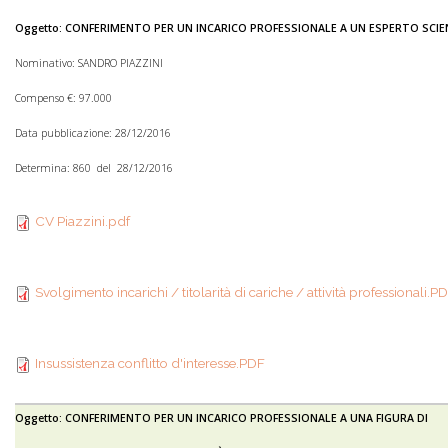
Oggetto: CONFERIMENTO PER UN INCARICO PROFESSIONALE A UN ESPERTO SCI
Nominativo: SANDRO PIAZZINI
Compenso €: 97.000
Data pubblicazione: 28/12/2016
Determina: 860 del 28/12/2016
CV Piazzini.pdf
CV Piazzini.pdf
Svolgimento incarichi /
Svolgimento incarichi / titolarità di cariche / attività professionali.P
titolarità di cariche /
Insussistenza conflitto
attività
Insussistenza conflitto d'interesse.PDF
d'interesse.PDF
professionali.PDF
Oggetto: CONFERIMENTO PER UN INCARICO PROFESSIONALE A UNA FIGURA DI