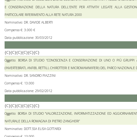
E CONSERVAZIONE DELLA NATURA DELL’ENTE PER ATTIVITA’ LEGATE ALLA GESTION
PARTICOLARE RIFERIMENTO ALLA RETE NATURA 2000
Nominativo: DR. DAVIDE ALBERTI
Compenso €: 3.000 €
Data pubblicazione: 30/03/2012
{C}{C}{C}{C}{C}{C}
Oggetto: BORSA DI STUDIO “CONOSCENZA E CONSERVAZIONE DI UNO O PIÙ GRUPPI 
(INVERTEBRATI, ANFIBI, RETTILI, CHIROTTERI E MICROMAMMIFERI) DEL PARCO NAZIONALE 
Nominativo: DR. SANDRO PIAZZINI
Compenso €: 13.000
Data pubblicazione: 29/02/2012
{C}{C}{C}{C}{C}{C}
Oggetto: BORSA DI STUDIO “VALORIZZAZIONE, INFORMATIZZAZIONE ED AGGIORNAMENT
NATURALE DELLA ROMAGNA DI PIETRO ZANGHERI”
Nominativo: DOTT.SSA ELISA GOTTARDI
Compenso €: 13.000