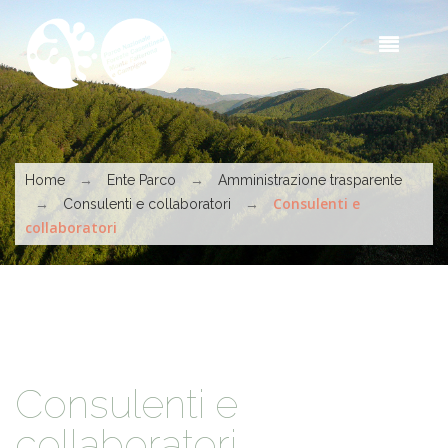
Salta al contenuto principale
Sea
t
s
Tu sei qui
→
→
Home
Ente Parco
Amministrazione trasparente
→
→
Consulenti e
Consulenti e collaboratori
collaboratori
Consulenti e
collaboratori