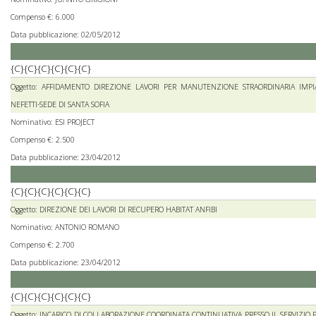
Compenso €: 6.000
Data pubblicazione: 02/05/2012
{C}{C}{C}{C}{C}{C}
Oggetto: AFFIDAMENTO DIREZIONE LAVORI PER MANUTENZIONE STRAORDINARIA IMPIA
NEFETTI-SEDE DI SANTA SOFIA
Nominativo: ESI PROJECT
Compenso €: 2.500
Data pubblicazione: 23/04/2012
{C}{C}{C}{C}{C}{C}
Oggetto: DIREZIONE DEI LAVORI DI RECUPERO HABITAT ANFIBI
Nominativo: ANTONIO ROMANO
Compenso €: 2.700
Data pubblicazione: 23/04/2012
{C}{C}{C}{C}{C}{C}
Oggetto: INCARICO DI COLLABORAZIONE COORDINATA CONTINUATIVA PRESSO IL SERVIZIO