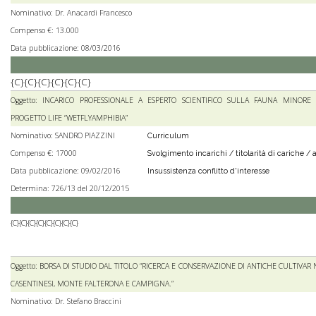
Nominativo: Dr. Anacardi Francesco
Compenso €: 13.000
Data pubblicazione: 08/03/2016
{C}{C}{C}{C}{C}{C}
Oggetto: INCARICO PROFESSIONALE A ESPERTO SCIENTIFICO SULLA FAUNA MINORE
PROGETTO LIFE “WETFLYAMPHIBIA”
Nominativo: SANDRO PIAZZINI
Curriculum
Compenso €: 17000
Svolgimento incarichi / titolarità di cariche / a
Data pubblicazione: 09/02/2016
Insussistenza conflitto d'interesse
Determina: 726/13 del 20/12/2015
{C}{C}{C}{C}{C}{C}{C}{C}
Oggetto: BORSA DI STUDIO DAL TITOLO “RICERCA E CONSERVAZIONE DI ANTICHE CULTIVA
CASENTINESI, MONTE FALTERONA E CAMPIGNA.”
Nominativo: Dr. Stefano Braccini