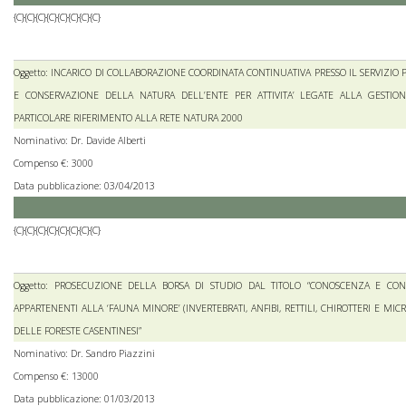
{C}{C}{C}{C}{C}{C}{C}{C}
Oggetto: INCARICO DI COLLABORAZIONE COORDINATA CONTINUATIVA PRESSO IL SERVIZIO
E CONSERVAZIONE DELLA NATURA DELL’ENTE PER ATTIVITA’ LEGATE ALLA GESTION
PARTICOLARE RIFERIMENTO ALLA RETE NATURA 2000
Nominativo: Dr. Davide Alberti
Compenso €: 3000
Data pubblicazione: 03/04/2013
{C}{C}{C}{C}{C}{C}{C}{C}
Oggetto: PROSECUZIONE DELLA BORSA DI STUDIO DAL TITOLO “CONOSCENZA E CO
APPARTENENTI ALLA ‘FAUNA MINORE’ (INVERTEBRATI, ANFIBI, RETTILI, CHIROTTERI E 
DELLE FORESTE CASENTINESI”
Nominativo: Dr. Sandro Piazzini
Compenso €: 13000
Data pubblicazione: 01/03/2013