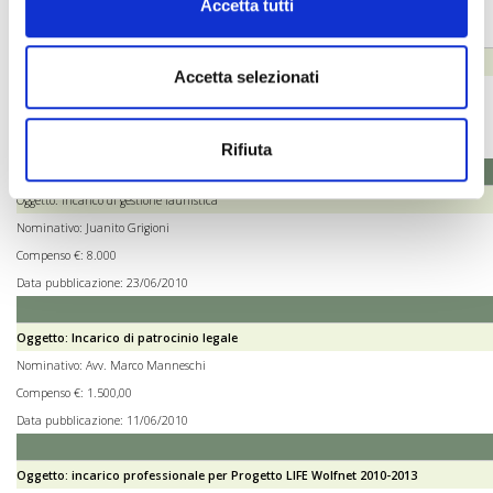
Accetta tutti
Oggetto: Collaborazione presso il Servizio Promozione dell'Ente
Accetta selezionati
Nominativo: MARCO VERDECCHIA
Compenso €: 10.000
Data pubblicazione: 23/12/2010
Rifiuta
Oggetto: Incarico di gestione faunistica
Nominativo: Juanito Grigioni
Compenso €: 8.000
Data pubblicazione: 23/06/2010
Oggetto: Incarico di patrocinio legale
Nominativo: Avv. Marco Manneschi
Compenso €: 1.500,00
Data pubblicazione: 11/06/2010
Oggetto: incarico professionale per Progetto LIFE Wolfnet 2010-2013