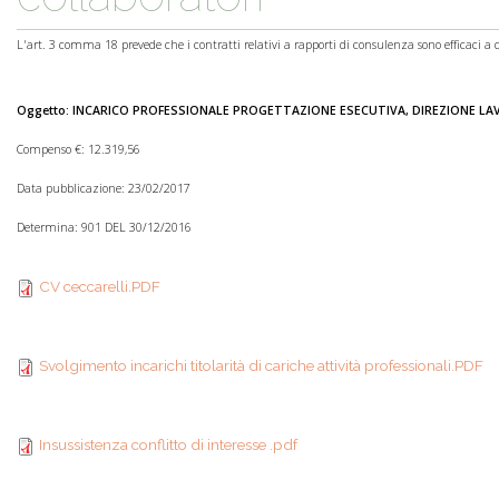
L'art. 3 comma 18 prevede che i contratti relativi a rapporti di consulenza sono efficaci a 
Oggetto: INCARICO PROFESSIONALE PROGETTAZIONE ESECUTIVA, DIREZIONE L
Compenso €: 12.319,56
Data pubblicazione: 23/02/2017
Determina: 901 DEL 30/12/2016
CV ceccarelli.PDF
CV ceccarelli.PDF
Svolgimento incarichi
Svolgimento incarichi titolarità di cariche attività professionali.PDF
titolarità di cariche
Insussistenza conflitto
attività
Insussistenza conflitto di interesse .pdf
di interesse .pdf
professionali.PDF