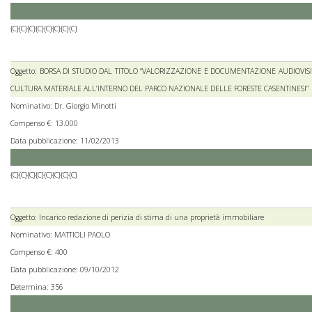
{C}{C}{C}{C}{C}{C}{C}{C}
Oggetto: BORSA DI STUDIO DAL TITOLO “VALORIZZAZIONE E DOCUMENTAZIONE AUDIOVISI
CULTURA MATERIALE ALL’INTERNO DEL PARCO NAZIONALE DELLE FORESTE CASENTINESI”
Nominativo: Dr. Giorgio Minotti
Compenso €: 13.000
Data pubblicazione: 11/02/2013
{C}{C}{C}{C}{C}{C}{C}{C}
Oggetto: Incarico redazione di perizia di stima di una proprietà immobiliare
Nominativo: MATTIOLI PAOLO
Compenso €: 400
Data pubblicazione: 09/10/2012
Determina: 356