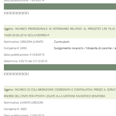
Data pubblicazione: 15/05/2014
{C}{C}{C}{C}{C}{C}{C}{C}
Oggetto: INCARICO PROFESSIONALE DI VETERINARIO RELATIVO AL PROGETTO LIFE PLUS 
19430-30-06-2014 -SCCLA-Y30PREV-P
Nominativo: GRIGIONI JUANITO
Curriculum
Compenso €: 6000
Svolgimento incarichi / titolarità di cariche / a
Data pubblicazione: 01/04/2014
Determina: 655/13 del 31/12/2013
{C}{C}{C}{C}{C}{C}{C}{C}
Oggetto: INCARICO DI COLLABORAZIONE COORDINATA E CONTINUATIVA PRESSO IL SERVIZ
RISORSE DELL’ENTE PER ATTIVITA’ LEGATE ALLA GESTIONE FAUNISTICO VENATORIA
Nominativo: JUANITO GRIGIONI
Compenso €: 4500
Data pubblicazione: 11/06/2013