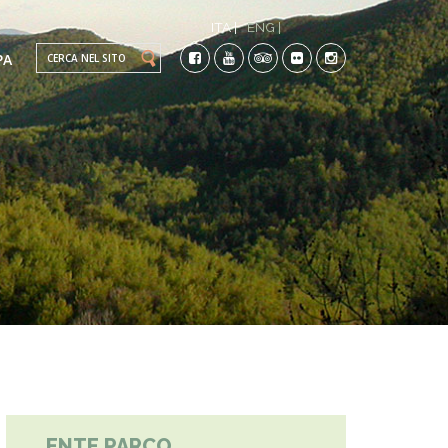
ITA |
ENG |
Search this site
PA
TI
CO-
ENTE PARCO