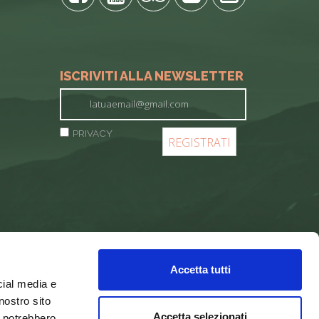
ISCRIVITI ALLA NEWSLETTER
PRIVACY
Accetta tutti
cial media e
nostro sito
Accetta selezionati
i potrebbero