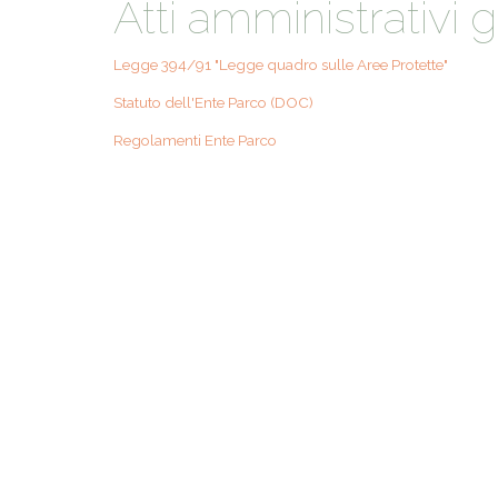
Atti amministrativi 
ACCOGLIE
A SCUOLA
Legge 394/91 "Legge quadro sulle Aree Protette"
Statuto dell'Ente Parco (DOC)
SAPORI D
Regolamenti Ente Parco
STORIA E 