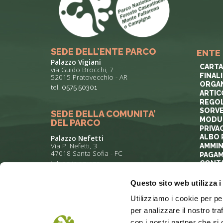
SEDE DELL’ENTE PARCO
ENTE
Palazzo Vigiani
CARTA
via Guido Brocchi, 7
FINAL
52015 Pratovecchio - AR
ORGAN
tel.
0575 50301
ARTIC
REGOL
SORVE
SEDE DELLA COMUNITA’
MODUL
DEL PARCO
PRIVA
ALBO 
Palazzo Nefetti
Via P. Nefetti, 3
AMMIN
47018 Santa Sofia - FC
PAGAM
tel.
0543 971375
CONTA
Questo sito web utilizza i
info@parcoforestecasentinesi.it
Utilizziamo i cookie per pe
per analizzare il nostro tra
con i nostri partner che si