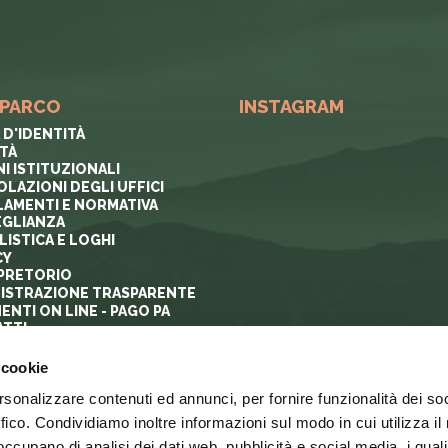
 PARCO
INSTAGRAM
 D'IDENTITÀ
ITÀ
I ISTITUZIONALI
OLAZIONI DEGLI UFFICI
AMENTI E NORMATIVA
GLIANZA
ISTICA E LOGHI
CY
PRETORIO
ISTRAZIONE TRASPARENTE
ENTI ON LINE - PAGO PA
TTI
 cookie
rsonalizzare contenuti ed annunci, per fornire funzionalità dei so
ffico. Condividiamo inoltre informazioni sul modo in cui utilizza il 
 occupano di analisi dei dati web, pubblicità e social media, i qual