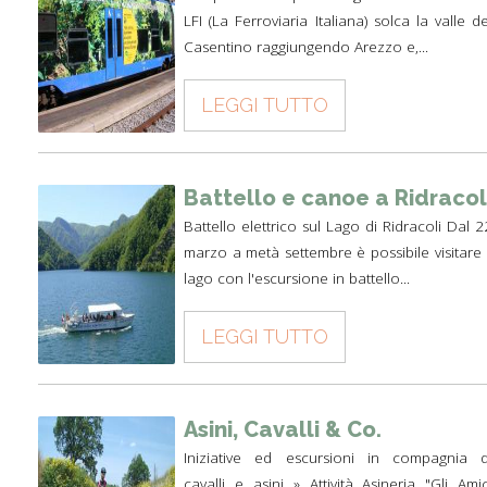
LFI (La Ferroviaria Italiana) solca la valle de
Casentino raggiungendo Arezzo e,...
LEGGI TUTTO
Battello e canoe a Ridracol
Battello elettrico sul Lago di Ridracoli Dal 2
marzo a metà settembre è possibile visitare i
lago con l'escursione in battello...
LEGGI TUTTO
Asini, Cavalli & Co.
Iniziative ed escursioni in compagnia d
cavalli e asini » Attività Asineria "Gli Amic