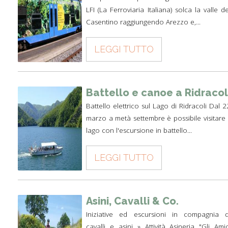
LFI (La Ferroviaria Italiana) solca la valle de
Casentino raggiungendo Arezzo e,...
LEGGI TUTTO
Battello e canoe a Ridracol
Battello elettrico sul Lago di Ridracoli Dal 2
marzo a metà settembre è possibile visitare i
lago con l'escursione in battello...
LEGGI TUTTO
Asini, Cavalli & Co.
Iniziative ed escursioni in compagnia d
cavalli e asini » Attività Asineria "Gli Amic